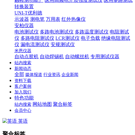
触检测功能）
医用高频电介质强度测试仪
医用多路测试
转换装置
UNI-T优利德
示波器
测电笔
万用表
红外热像仪
安柏仪器
电池测试仪
多路电池测试仪
多路温度测试仪
电阻测试
仪
多路电阻测试仪
LCR测试仪
电子负载
绝缘电阻测试
仪
漏电流测试仪
安规测试仪
米恩仪器
自动点胶机
自动焊锡机
自动螺丝机
专用测试仪器
站内搜索
新闻动态
全部
媒体报道
行业资讯
企业新闻
资料下载
客户案例
加入我们
特色功能
网站地图
聚合标签
站内搜索
会员中心
英语
聚合标签