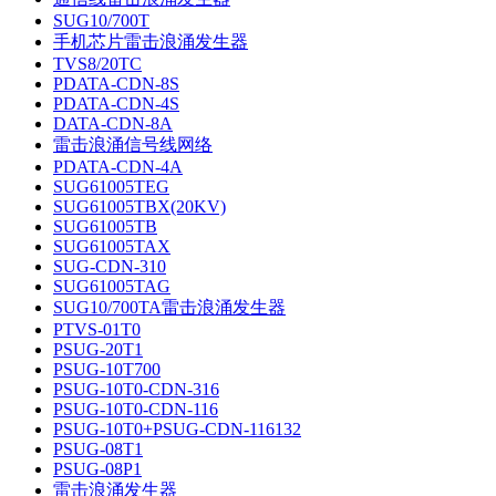
SUG10/700T
手机芯片雷击浪涌发生器
TVS8/20TC
PDATA-CDN-8S
PDATA-CDN-4S
DATA-CDN-8A
雷击浪涌信号线网络
PDATA-CDN-4A
SUG61005TEG
SUG61005TBX(20KV)
SUG61005TB
SUG61005TAX
SUG-CDN-310
SUG61005TAG
SUG10/700TA雷击浪涌发生器
PTVS-01T0
PSUG-20T1
PSUG-10T700
PSUG-10T0-CDN-316
PSUG-10T0-CDN-116
PSUG-10T0+PSUG-CDN-116132
PSUG-08T1
PSUG-08P1
雷击浪涌发生器