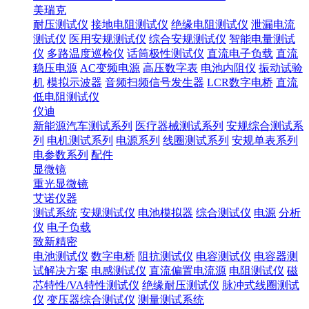
美瑞克
耐压测试仪
接地电阻测试仪
绝缘电阻测试仪
泄漏电流
测试仪
医用安规测试仪
综合安规测试仪
智能电量测试
仪
多路温度巡检仪
话筒极性测试仪
直流电子负载
直流
稳压电源
AC变频电源
高压数字表
电池内阻仪
振动试验
机
模拟示波器
音频扫频信号发生器
LCR数字电桥
直流
低电阻测试仪
仪迪
新能源汽车测试系列
医疗器械测试系列
安规综合测试系
列
电机测试系列
电源系列
线圈测试系列
安规单表系列
电参数系列
配件
显微镜
重光显微镜
艾诺仪器
测试系统
安规测试仪
电池模拟器
综合测试仪
电源
分析
仪
电子负载
致新精密
电池测试仪
数字电桥
阻抗测试仪
电容测试仪
电容器测
试解决方案
电感测试仪
直流偏置电流源
电阻测试仪
磁
芯特性/VA特性测试仪
绝缘耐压测试仪
脉冲式线圈测试
仪
变压器综合测试仪
测量测试系统