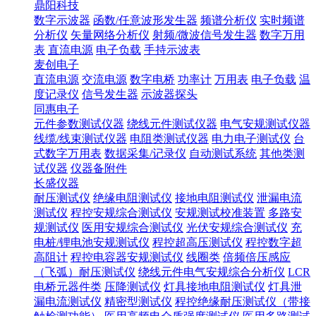
鼎阳科技
数字示波器
函数/任意波形发生器
频谱分析仪
实时频谱
分析仪
矢量网络分析仪
射频/微波信号发生器
数字万用
表
直流电源
电子负载
手持示波表
麦创电子
直流电源
交流电源
数字电桥
功率计
万用表
电子负载
温
度记录仪
信号发生器
示波器探头
同惠电子
元件参数测试仪器
绕线元件测试仪器
电气安规测试仪器
线缆/线束测试仪器
电阻类测试仪器
电力电子测试仪
台
式数字万用表
数据采集/记录仪
自动测试系统
其他类测
试仪器
仪器备附件
长盛仪器
耐压测试仪
绝缘电阻测试仪
接地电阻测试仪
泄漏电流
测试仪
程控安规综合测试仪
安规测试校准装置
多路安
规测试仪
医用安规综合测试仪
光伏安规综合测试仪
充
电桩/锂电池安规测试仪
程控超高压测试仪
程控数字超
高阻计
程控电容器安规测试仪
线圈类
倍频倍压感应
（飞弧）耐压测试仪
绕线元件电气安规综合分析仪
LCR
电桥元器件类
压降测试仪
灯具接地电阻测试仪
灯具泄
漏电流测试仪
精密型测试仪
程控绝缘耐压测试仪（带接