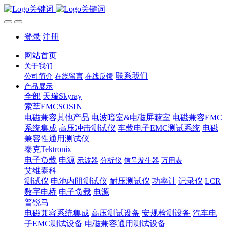
登录
注册
网站首页
关于我们
联系我们
公司简介
在线留言
在线反馈
产品展示
全部
天瑞Skyray
索莘EMCSOSIN
电磁兼容其他产品
电波暗室&电磁屏蔽室
电磁兼容EMC
系统集成
高压冲击测试仪
车载电子EMC测试系统
电磁
兼容性通用测试仪
泰克Tektronix
电子负载
电源
示波器
分析仪
信号发生器
万用表
艾维泰科
测试仪
电池内阻测试仪
耐压测试仪
功率计
记录仪
LCR
数字电桥
电子负载
电源
普锐马
电磁兼容系统集成
高压测试设备
安规检测设备
汽车电
子EMC测试设备
电磁兼容通用测试设备