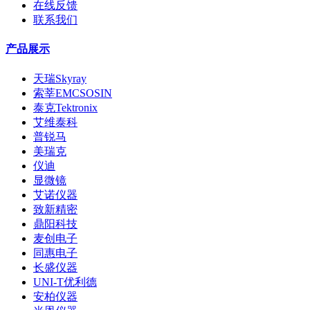
在线反馈
联系我们
产品展示
天瑞Skyray
索莘EMCSOSIN
泰克Tektronix
艾维泰科
普锐马
美瑞克
仪迪
显微镜
艾诺仪器
致新精密
鼎阳科技
麦创电子
同惠电子
长盛仪器
UNI-T优利德
安柏仪器