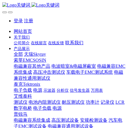
登录
注册
网站首页
关于我们
联系我们
公司简介
在线留言
在线反馈
产品展示
全部
天瑞Skyray
索莘EMCSOSIN
电磁兼容其他产品
电波暗室&电磁屏蔽室
电磁兼容EMC
系统集成
高压冲击测试仪
车载电子EMC测试系统
电磁
兼容性通用测试仪
泰克Tektronix
电子负载
电源
示波器
分析仪
信号发生器
万用表
艾维泰科
测试仪
电池内阻测试仪
耐压测试仪
功率计
记录仪
LCR
数字电桥
电子负载
电源
普锐马
电磁兼容系统集成
高压测试设备
安规检测设备
汽车电
子EMC测试设备
电磁兼容通用测试设备