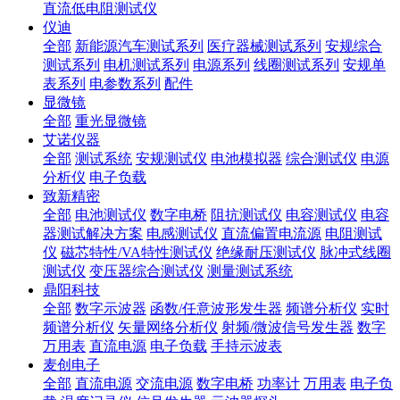
直流低电阻测试仪
仪迪
全部
新能源汽车测试系列
医疗器械测试系列
安规综合
测试系列
电机测试系列
电源系列
线圈测试系列
安规单
表系列
电参数系列
配件
显微镜
全部
重光显微镜
艾诺仪器
全部
测试系统
安规测试仪
电池模拟器
综合测试仪
电源
分析仪
电子负载
致新精密
全部
电池测试仪
数字电桥
阻抗测试仪
电容测试仪
电容
器测试解决方案
电感测试仪
直流偏置电流源
电阻测试
仪
磁芯特性/VA特性测试仪
绝缘耐压测试仪
脉冲式线圈
测试仪
变压器综合测试仪
测量测试系统
鼎阳科技
全部
数字示波器
函数/任意波形发生器
频谱分析仪
实时
频谱分析仪
矢量网络分析仪
射频/微波信号发生器
数字
万用表
直流电源
电子负载
手持示波表
麦创电子
全部
直流电源
交流电源
数字电桥
功率计
万用表
电子负