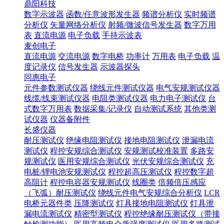
鼎阳科技
数字示波器
函数/任意波形发生器
频谱分析仪
实时频谱
分析仪
矢量网络分析仪
射频/微波信号发生器
数字万用
表
直流电源
电子负载
手持示波表
麦创电子
直流电源
交流电源
数字电桥
功率计
万用表
电子负载
温
度记录仪
信号发生器
示波器探头
同惠电子
元件参数测试仪器
绕线元件测试仪器
电气安规测试仪器
线缆/线束测试仪器
电阻类测试仪器
电力电子测试仪
台
式数字万用表
数据采集/记录仪
自动测试系统
其他类测
试仪器
仪器备附件
长盛仪器
耐压测试仪
绝缘电阻测试仪
接地电阻测试仪
泄漏电流
测试仪
程控安规综合测试仪
安规测试校准装置
多路安
规测试仪
医用安规综合测试仪
光伏安规综合测试仪
充
电桩/锂电池安规测试仪
程控超高压测试仪
程控数字超
高阻计
程控电容器安规测试仪
线圈类
倍频倍压感应
（飞弧）耐压测试仪
绕线元件电气安规综合分析仪
LCR
电桥元器件类
压降测试仪
灯具接地电阻测试仪
灯具泄
漏电流测试仪
精密型测试仪
程控绝缘耐压测试仪（带接