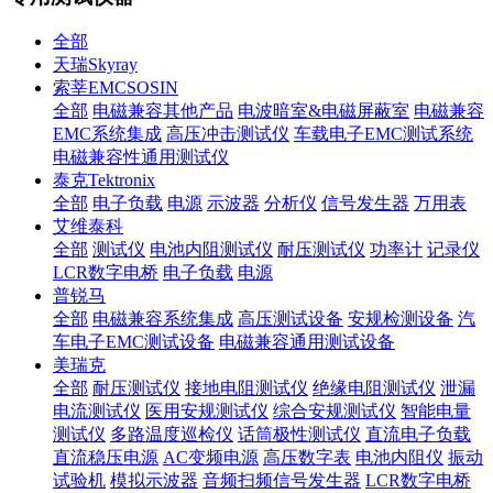
全部
天瑞Skyray
索莘EMCSOSIN
全部
电磁兼容其他产品
电波暗室&电磁屏蔽室
电磁兼容
EMC系统集成
高压冲击测试仪
车载电子EMC测试系统
电磁兼容性通用测试仪
泰克Tektronix
全部
电子负载
电源
示波器
分析仪
信号发生器
万用表
艾维泰科
全部
测试仪
电池内阻测试仪
耐压测试仪
功率计
记录仪
LCR数字电桥
电子负载
电源
普锐马
全部
电磁兼容系统集成
高压测试设备
安规检测设备
汽
车电子EMC测试设备
电磁兼容通用测试设备
美瑞克
全部
耐压测试仪
接地电阻测试仪
绝缘电阻测试仪
泄漏
电流测试仪
医用安规测试仪
综合安规测试仪
智能电量
测试仪
多路温度巡检仪
话筒极性测试仪
直流电子负载
直流稳压电源
AC变频电源
高压数字表
电池内阻仪
振动
试验机
模拟示波器
音频扫频信号发生器
LCR数字电桥