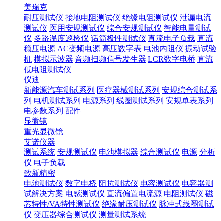
美瑞克
耐压测试仪
接地电阻测试仪
绝缘电阻测试仪
泄漏电流
测试仪
医用安规测试仪
综合安规测试仪
智能电量测试
仪
多路温度巡检仪
话筒极性测试仪
直流电子负载
直流
稳压电源
AC变频电源
高压数字表
电池内阻仪
振动试验
机
模拟示波器
音频扫频信号发生器
LCR数字电桥
直流
低电阻测试仪
仪迪
新能源汽车测试系列
医疗器械测试系列
安规综合测试系
列
电机测试系列
电源系列
线圈测试系列
安规单表系列
电参数系列
配件
显微镜
重光显微镜
艾诺仪器
测试系统
安规测试仪
电池模拟器
综合测试仪
电源
分析
仪
电子负载
致新精密
电池测试仪
数字电桥
阻抗测试仪
电容测试仪
电容器测
试解决方案
电感测试仪
直流偏置电流源
电阻测试仪
磁
芯特性/VA特性测试仪
绝缘耐压测试仪
脉冲式线圈测试
仪
变压器综合测试仪
测量测试系统