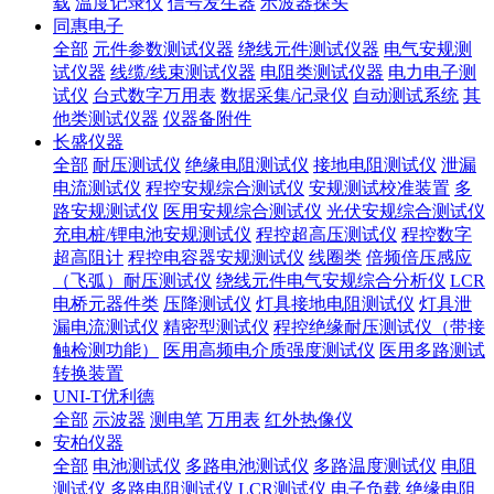
载
温度记录仪
信号发生器
示波器探头
同惠电子
全部
元件参数测试仪器
绕线元件测试仪器
电气安规测
试仪器
线缆/线束测试仪器
电阻类测试仪器
电力电子测
试仪
台式数字万用表
数据采集/记录仪
自动测试系统
其
他类测试仪器
仪器备附件
长盛仪器
全部
耐压测试仪
绝缘电阻测试仪
接地电阻测试仪
泄漏
电流测试仪
程控安规综合测试仪
安规测试校准装置
多
路安规测试仪
医用安规综合测试仪
光伏安规综合测试仪
充电桩/锂电池安规测试仪
程控超高压测试仪
程控数字
超高阻计
程控电容器安规测试仪
线圈类
倍频倍压感应
（飞弧）耐压测试仪
绕线元件电气安规综合分析仪
LCR
电桥元器件类
压降测试仪
灯具接地电阻测试仪
灯具泄
漏电流测试仪
精密型测试仪
程控绝缘耐压测试仪（带接
触检测功能）
医用高频电介质强度测试仪
医用多路测试
转换装置
UNI-T优利德
全部
示波器
测电笔
万用表
红外热像仪
安柏仪器
全部
电池测试仪
多路电池测试仪
多路温度测试仪
电阻
测试仪
多路电阻测试仪
LCR测试仪
电子负载
绝缘电阻