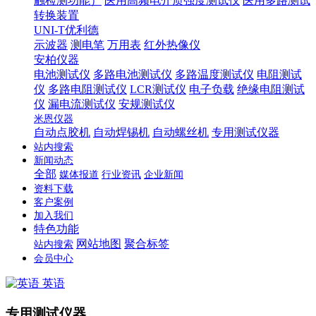
触检测功能）
医用高频电介质强度测试仪
医用多路测试
转换装置
UNI-T优利德
示波器
测电笔
万用表
红外热像仪
安柏仪器
电池测试仪
多路电池测试仪
多路温度测试仪
电阻测试
仪
多路电阻测试仪
LCR测试仪
电子负载
绝缘电阻测试
仪
漏电流测试仪
安规测试仪
米恩仪器
自动点胶机
自动焊锡机
自动螺丝机
专用测试仪器
站内搜索
新闻动态
全部
媒体报道
行业资讯
企业新闻
资料下载
客户案例
加入我们
特色功能
网站地图
聚合标签
站内搜索
会员中心
英语
专用测试仪器