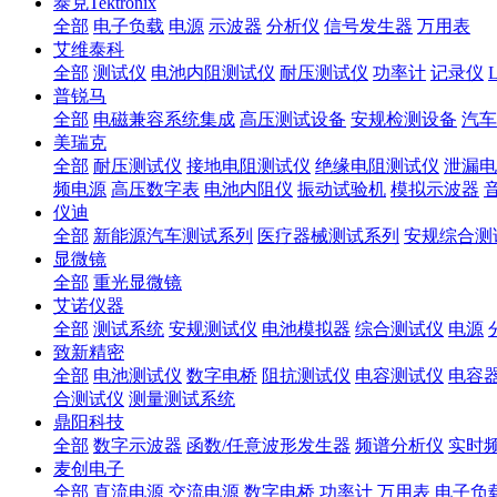
泰克Tektronix
全部
电子负载
电源
示波器
分析仪
信号发生器
万用表
艾维泰科
全部
测试仪
电池内阻测试仪
耐压测试仪
功率计
记录仪
普锐马
全部
电磁兼容系统集成
高压测试设备
安规检测设备
汽车
美瑞克
全部
耐压测试仪
接地电阻测试仪
绝缘电阻测试仪
泄漏电
频电源
高压数字表
电池内阻仪
振动试验机
模拟示波器
仪迪
全部
新能源汽车测试系列
医疗器械测试系列
安规综合测
显微镜
全部
重光显微镜
艾诺仪器
全部
测试系统
安规测试仪
电池模拟器
综合测试仪
电源
致新精密
全部
电池测试仪
数字电桥
阻抗测试仪
电容测试仪
电容
合测试仪
测量测试系统
鼎阳科技
全部
数字示波器
函数/任意波形发生器
频谱分析仪
实时
麦创电子
全部
直流电源
交流电源
数字电桥
功率计
万用表
电子负