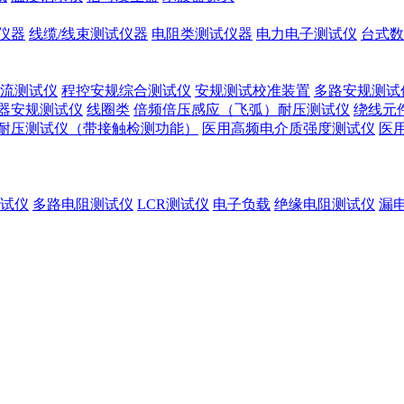
仪器
线缆/线束测试仪器
电阻类测试仪器
电力电子测试仪
台式数
流测试仪
程控安规综合测试仪
安规测试校准装置
多路安规测试
器安规测试仪
线圈类
倍频倍压感应（飞弧）耐压测试仪
绕线元
耐压测试仪（带接触检测功能）
医用高频电介质强度测试仪
医
试仪
多路电阻测试仪
LCR测试仪
电子负载
绝缘电阻测试仪
漏