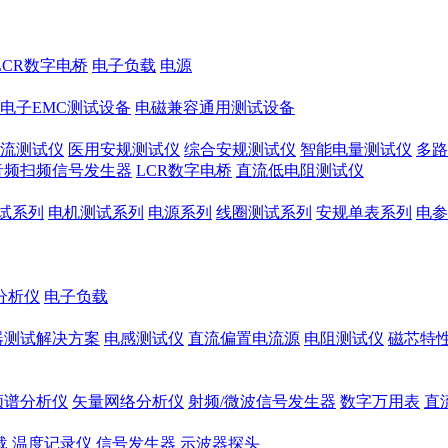
LCR数字电桥
电子负载
电源
电子EMC测试设备
电磁兼容通用测试设备
流测试仪
医用安规测试仪
综合安规测试仪
智能电量测试仪
多路
音频扫频信号发生器
LCR数字电桥
直流低电阻测试仪
试系列
电机测试系列
电源系列
线圈测试系列
安规单表系列
电参
分析仪
电子负载
器测试解决方案
电感测试仪
直流偏置电流源
电阻测试仪
磁芯特性
频谱分析仪
矢量网络分析仪
射频/微波信号发生器
数字万用表
直
载
温度记录仪
信号发生器
示波器探头