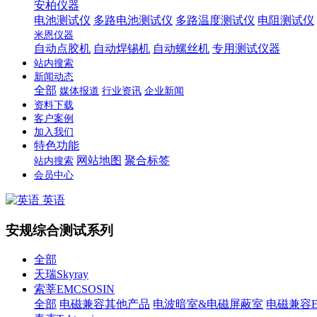
安柏仪器
电池测试仪
多路电池测试仪
多路温度测试仪
电阻测试仪
米恩仪器
自动点胶机
自动焊锡机
自动螺丝机
专用测试仪器
站内搜索
新闻动态
全部
媒体报道
行业资讯
企业新闻
资料下载
客户案例
加入我们
特色功能
网站地图
聚合标签
站内搜索
会员中心
英语
安规综合测试系列
全部
天瑞Skyray
索莘EMCSOSIN
全部
电磁兼容其他产品
电波暗室&电磁屏蔽室
电磁兼容