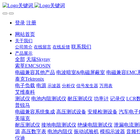
登录
注册
网站首页
关于我们
联系我们
公司简介
在线留言
在线反馈
产品展示
全部
天瑞Skyray
索莘EMCSOSIN
电磁兼容其他产品
电波暗室&电磁屏蔽室
电磁兼容EMC
泰克Tektronix
电子负载
电源
示波器
分析仪
信号发生器
万用表
艾维泰科
测试仪
电池内阻测试仪
耐压测试仪
功率计
记录仪
LCR
普锐马
电磁兼容系统集成
高压测试设备
安规检测设备
汽车电子
美瑞克
耐压测试仪
接地电阻测试仪
绝缘电阻测试仪
泄漏电流测
源
高压数字表
电池内阻仪
振动试验机
模拟示波器
音频
仪迪