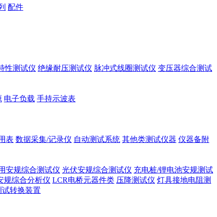
列
配件
A特性测试仪
绝缘耐压测试仪
脉冲式线圈测试仪
变压器综合测试
源
电子负载
手持示波表
用表
数据采集/记录仪
自动测试系统
其他类测试仪器
仪器备附
用安规综合测试仪
光伏安规综合测试仪
充电桩/锂电池安规测试
安规综合分析仪
LCR电桥元器件类
压降测试仪
灯具接地电阻测
测试转换装置