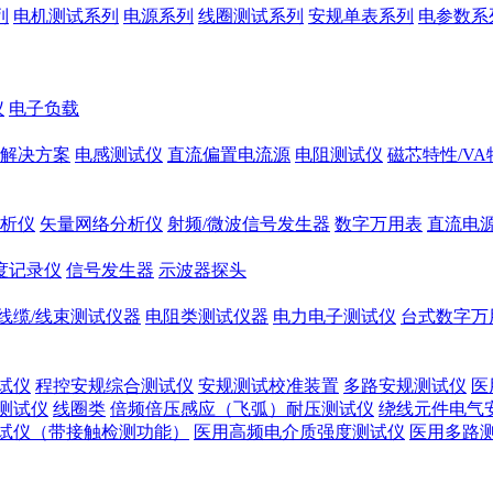
列
电机测试系列
电源系列
线圈测试系列
安规单表系列
电参数系
仪
电子负载
解决方案
电感测试仪
直流偏置电流源
电阻测试仪
磁芯特性/V
析仪
矢量网络分析仪
射频/微波信号发生器
数字万用表
直流电
度记录仪
信号发生器
示波器探头
线缆/线束测试仪器
电阻类测试仪器
电力电子测试仪
台式数字万
试仪
程控安规综合测试仪
安规测试校准装置
多路安规测试仪
医
测试仪
线圈类
倍频倍压感应（飞弧）耐压测试仪
绕线元件电气
试仪（带接触检测功能）
医用高频电介质强度测试仪
医用多路