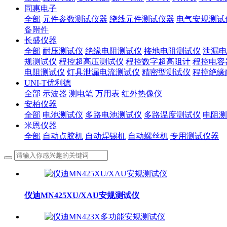
同惠电子
全部
元件参数测试仪器
绕线元件测试仪器
电气安规测试
备附件
长盛仪器
全部
耐压测试仪
绝缘电阻测试仪
接地电阻测试仪
泄漏电
规测试仪
程控超高压测试仪
程控数字超高阻计
程控电容
电阻测试仪
灯具泄漏电流测试仪
精密型测试仪
程控绝缘
UNI-T优利德
全部
示波器
测电笔
万用表
红外热像仪
安柏仪器
全部
电池测试仪
多路电池测试仪
多路温度测试仪
电阻测
米恩仪器
全部
自动点胶机
自动焊锡机
自动螺丝机
专用测试仪器
仪迪MN425XU/XAU安规测试仪