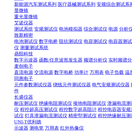
新能源汽车测试系列
医疗器械测试系列
安规综合测试系
显微镜
重光显微镜
艾诺仪器
测试系统
安规测试仪
电池模拟器
综合测试仪
电源
分析
致新精密
电池测试仪
数字电桥
阻抗测试仪
电容测试仪
电容器测试
仪
测量测试系统
鼎阳科技
数字示波器
函数/任意波形发生器
频谱分析仪
实时频谱分
麦创电子
直流电源
交流电源
数字电桥
功率计
万用表
电子负载
温
同惠电子
元件参数测试仪器
绕线元件测试仪器
电气安规测试仪器
件
长盛仪器
耐压测试仪
绝缘电阻测试仪
接地电阻测试仪
泄漏电流测
仪
程控超高压测试仪
程控数字超高阻计
程控电容器安规
试仪
灯具泄漏电流测试仪
精密型测试仪
程控绝缘耐压测
UNI-T优利德
示波器
测电笔
万用表
红外热像仪