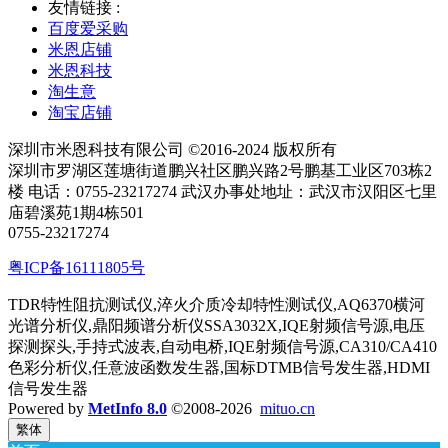
友情链接 :
百度爱采购
米恩店铺
米恩科技
淘生意
淘宝店铺
深圳市米恩科技有限公司 ©2016-2024 版权所有
深圳市罗湖区莲塘街道鹏兴社区鹏兴路2号鹏基工业区703栋2
楼 电话：0755-23217274 武汉办事处地址：武汉市汉阳区七里
庙碧溪苑1期4栋501
0755-23217274
粤ICP备16111805号
TDR特性阻抗测试仪,淬火介质冷却特性测试仪,AQ6370横河
光谱分析仪,鼎阳频谱分析仪SSA3032X,IQE射频信号源,电压
探测探头,手持式波表,自动电桥,IQE射频信号源,CA310/CA410
色彩分析仪,任意波函数发生器,国标DTMB信号发生器,HDMI
信号发生器
Powered by
MetInfo 8.0
©2008-2026
mituo.cn
繁体