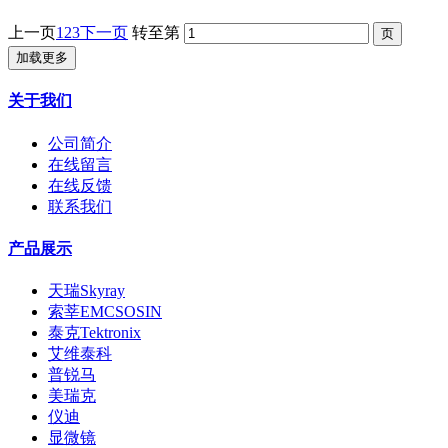
上一页
1
2
3
下一页
转至第
加载更多
关于我们
公司简介
在线留言
在线反馈
联系我们
产品展示
天瑞Skyray
索莘EMCSOSIN
泰克Tektronix
艾维泰科
普锐马
美瑞克
仪迪
显微镜