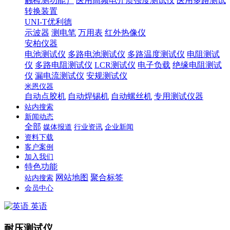
触检测功能）
医用高频电介质强度测试仪
医用多路测试
转换装置
UNI-T优利德
示波器
测电笔
万用表
红外热像仪
安柏仪器
电池测试仪
多路电池测试仪
多路温度测试仪
电阻测试
仪
多路电阻测试仪
LCR测试仪
电子负载
绝缘电阻测试
仪
漏电流测试仪
安规测试仪
米恩仪器
自动点胶机
自动焊锡机
自动螺丝机
专用测试仪器
站内搜索
新闻动态
全部
媒体报道
行业资讯
企业新闻
资料下载
客户案例
加入我们
特色功能
网站地图
聚合标签
站内搜索
会员中心
英语
耐压测试仪