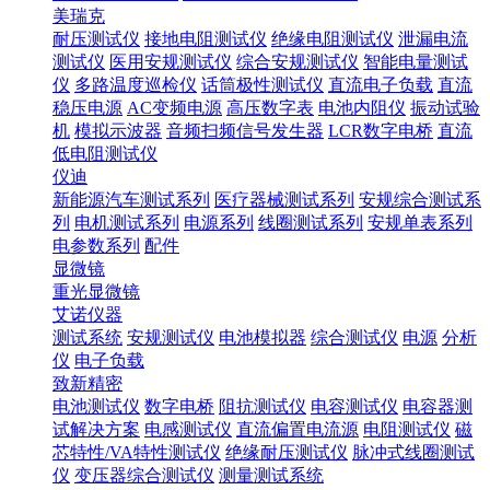
美瑞克
耐压测试仪
接地电阻测试仪
绝缘电阻测试仪
泄漏电流
测试仪
医用安规测试仪
综合安规测试仪
智能电量测试
仪
多路温度巡检仪
话筒极性测试仪
直流电子负载
直流
稳压电源
AC变频电源
高压数字表
电池内阻仪
振动试验
机
模拟示波器
音频扫频信号发生器
LCR数字电桥
直流
低电阻测试仪
仪迪
新能源汽车测试系列
医疗器械测试系列
安规综合测试系
列
电机测试系列
电源系列
线圈测试系列
安规单表系列
电参数系列
配件
显微镜
重光显微镜
艾诺仪器
测试系统
安规测试仪
电池模拟器
综合测试仪
电源
分析
仪
电子负载
致新精密
电池测试仪
数字电桥
阻抗测试仪
电容测试仪
电容器测
试解决方案
电感测试仪
直流偏置电流源
电阻测试仪
磁
芯特性/VA特性测试仪
绝缘耐压测试仪
脉冲式线圈测试
仪
变压器综合测试仪
测量测试系统