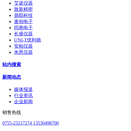
艾诺仪器
致新精密
鼎阳科技
麦创电子
同惠电子
长盛仪器
UNI-T优利德
安柏仪器
米恩仪器
站内搜索
新闻动态
媒体报道
行业资讯
企业新闻
销售热线
0755-23217274 13530498700