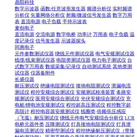
鼎阳科技
数字示波器
函数/任意波形发生器
频谱分析仪
实时频谱
分析仪
矢量网络分析仪
射频/微波信号发生器
数字万用
表
直流电源
电子负载
手持示波表
麦创电子
直流电源
交流电源
数字电桥
功率计
万用表
电子负载
温
度记录仪
信号发生器
示波器探头
同惠电子
元件参数测试仪器
绕线元件测试仪器
电气安规测试仪器
线缆/线束测试仪器
电阻类测试仪器
电力电子测试仪
台
式数字万用表
数据采集/记录仪
自动测试系统
其他类测
试仪器
仪器备附件
长盛仪器
耐压测试仪
绝缘电阻测试仪
接地电阻测试仪
泄漏电流
测试仪
程控安规综合测试仪
安规测试校准装置
多路安
规测试仪
医用安规综合测试仪
光伏安规综合测试仪
充
电桩/锂电池安规测试仪
程控超高压测试仪
程控数字超
高阻计
程控电容器安规测试仪
线圈类
倍频倍压感应
（飞弧）耐压测试仪
绕线元件电气安规综合分析仪
LCR
电桥元器件类
压降测试仪
灯具接地电阻测试仪
灯具泄
漏电流测试仪
精密型测试仪
程控绝缘耐压测试仪（带接