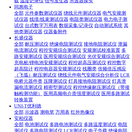
载
温度记录仪
信号发生器
示波器探头
同惠电子
全部
元件参数测试仪器
绕线元件测试仪器
电气安规测
试仪器
线缆/线束测试仪器
电阻类测试仪器
电力电子测
试仪
台式数字万用表
数据采集/记录仪
自动测试系统
其
他类测试仪器
仪器备附件
长盛仪器
全部
耐压测试仪
绝缘电阻测试仪
接地电阻测试仪
泄漏
电流测试仪
程控安规综合测试仪
安规测试校准装置
多
路安规测试仪
医用安规综合测试仪
光伏安规综合测试仪
充电桩/锂电池安规测试仪
程控超高压测试仪
程控数字
超高阻计
程控电容器安规测试仪
线圈类
倍频倍压感应
（飞弧）耐压测试仪
绕线元件电气安规综合分析仪
LCR
电桥元器件类
压降测试仪
灯具接地电阻测试仪
灯具泄
漏电流测试仪
精密型测试仪
程控绝缘耐压测试仪（带接
触检测功能）
医用高频电介质强度测试仪
医用多路测试
转换装置
UNI-T优利德
全部
示波器
测电笔
万用表
红外热像仪
安柏仪器
全部
电池测试仪
多路电池测试仪
多路温度测试仪
电阻
测试仪
多路电阻测试仪
LCR测试仪
电子负载
绝缘电阻