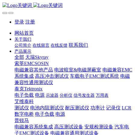
登录
注册
网站首页
关于我们
联系我们
公司简介
在线留言
在线反馈
产品展示
全部
天瑞Skyray
索莘EMCSOSIN
电磁兼容其他产品
电波暗室&电磁屏蔽室
电磁兼容EMC
系统集成
高压冲击测试仪
车载电子EMC测试系统
电磁
兼容性通用测试仪
泰克Tektronix
电子负载
电源
示波器
分析仪
信号发生器
万用表
艾维泰科
测试仪
电池内阻测试仪
耐压测试仪
功率计
记录仪
LCR
数字电桥
电子负载
电源
普锐马
电磁兼容系统集成
高压测试设备
安规检测设备
汽车电
子EMC测试设备
电磁兼容通用测试设备