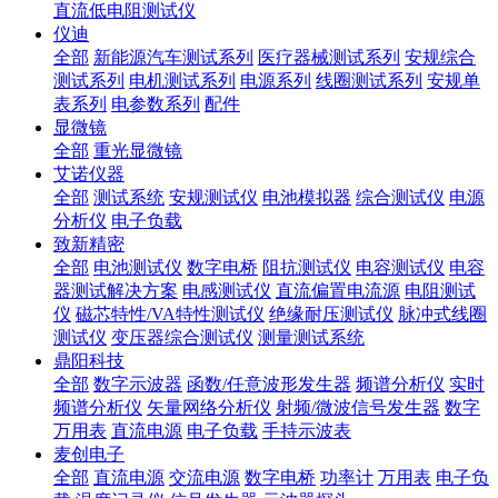
直流低电阻测试仪
仪迪
全部
新能源汽车测试系列
医疗器械测试系列
安规综合
测试系列
电机测试系列
电源系列
线圈测试系列
安规单
表系列
电参数系列
配件
显微镜
全部
重光显微镜
艾诺仪器
全部
测试系统
安规测试仪
电池模拟器
综合测试仪
电源
分析仪
电子负载
致新精密
全部
电池测试仪
数字电桥
阻抗测试仪
电容测试仪
电容
器测试解决方案
电感测试仪
直流偏置电流源
电阻测试
仪
磁芯特性/VA特性测试仪
绝缘耐压测试仪
脉冲式线圈
测试仪
变压器综合测试仪
测量测试系统
鼎阳科技
全部
数字示波器
函数/任意波形发生器
频谱分析仪
实时
频谱分析仪
矢量网络分析仪
射频/微波信号发生器
数字
万用表
直流电源
电子负载
手持示波表
麦创电子
全部
直流电源
交流电源
数字电桥
功率计
万用表
电子负