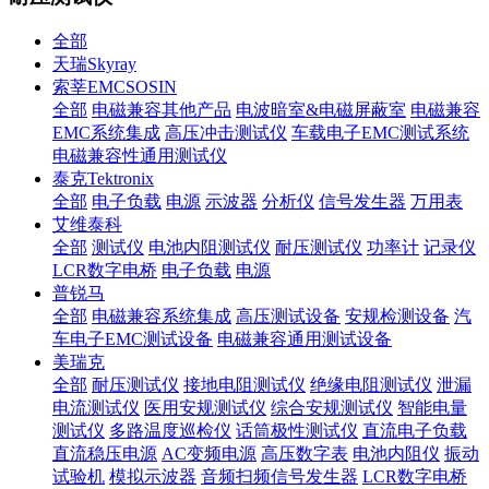
全部
天瑞Skyray
索莘EMCSOSIN
全部
电磁兼容其他产品
电波暗室&电磁屏蔽室
电磁兼容
EMC系统集成
高压冲击测试仪
车载电子EMC测试系统
电磁兼容性通用测试仪
泰克Tektronix
全部
电子负载
电源
示波器
分析仪
信号发生器
万用表
艾维泰科
全部
测试仪
电池内阻测试仪
耐压测试仪
功率计
记录仪
LCR数字电桥
电子负载
电源
普锐马
全部
电磁兼容系统集成
高压测试设备
安规检测设备
汽
车电子EMC测试设备
电磁兼容通用测试设备
美瑞克
全部
耐压测试仪
接地电阻测试仪
绝缘电阻测试仪
泄漏
电流测试仪
医用安规测试仪
综合安规测试仪
智能电量
测试仪
多路温度巡检仪
话筒极性测试仪
直流电子负载
直流稳压电源
AC变频电源
高压数字表
电池内阻仪
振动
试验机
模拟示波器
音频扫频信号发生器
LCR数字电桥