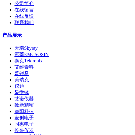
公司简介
在线留言
在线反馈
联系我们
产品展示
天瑞Skyray
索莘EMCSOSIN
泰克Tektronix
艾维泰科
普锐马
美瑞克
仪迪
显微镜
艾诺仪器
致新精密
鼎阳科技
麦创电子
同惠电子
长盛仪器