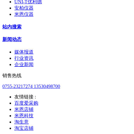
UNI-T优利德
安柏仪器
米恩仪器
站内搜索
新闻动态
媒体报道
行业资讯
企业新闻
销售热线
0755-23217274 13530498700
友情链接 :
百度爱采购
米恩店铺
米恩科技
淘生意
淘宝店铺