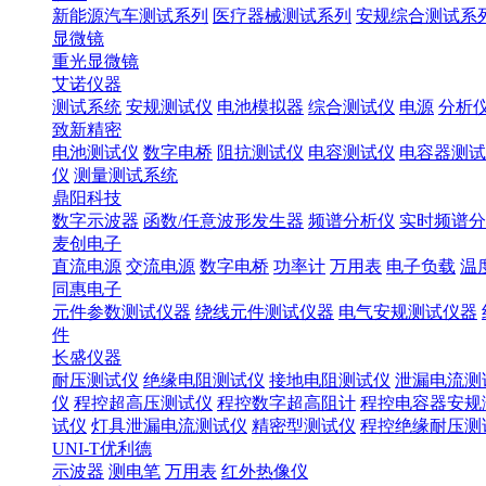
新能源汽车测试系列
医疗器械测试系列
安规综合测试系
显微镜
重光显微镜
艾诺仪器
测试系统
安规测试仪
电池模拟器
综合测试仪
电源
分析
致新精密
电池测试仪
数字电桥
阻抗测试仪
电容测试仪
电容器测试
仪
测量测试系统
鼎阳科技
数字示波器
函数/任意波形发生器
频谱分析仪
实时频谱分
麦创电子
直流电源
交流电源
数字电桥
功率计
万用表
电子负载
温
同惠电子
元件参数测试仪器
绕线元件测试仪器
电气安规测试仪器
件
长盛仪器
耐压测试仪
绝缘电阻测试仪
接地电阻测试仪
泄漏电流测
仪
程控超高压测试仪
程控数字超高阻计
程控电容器安规
试仪
灯具泄漏电流测试仪
精密型测试仪
程控绝缘耐压测
UNI-T优利德
示波器
测电笔
万用表
红外热像仪