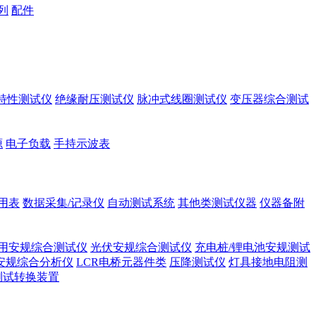
列
配件
A特性测试仪
绝缘耐压测试仪
脉冲式线圈测试仪
变压器综合测试
源
电子负载
手持示波表
用表
数据采集/记录仪
自动测试系统
其他类测试仪器
仪器备附
用安规综合测试仪
光伏安规综合测试仪
充电桩/锂电池安规测试
安规综合分析仪
LCR电桥元器件类
压降测试仪
灯具接地电阻测
测试转换装置