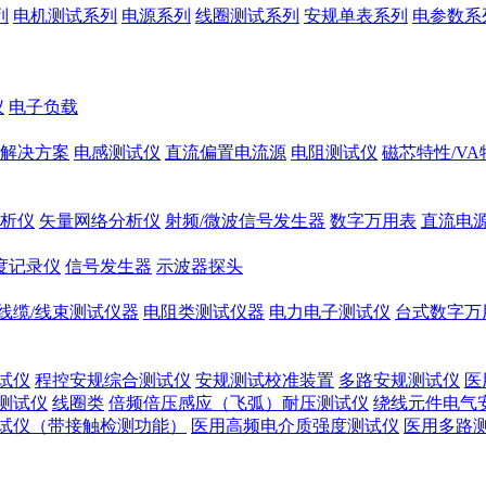
列
电机测试系列
电源系列
线圈测试系列
安规单表系列
电参数系
仪
电子负载
解决方案
电感测试仪
直流偏置电流源
电阻测试仪
磁芯特性/V
析仪
矢量网络分析仪
射频/微波信号发生器
数字万用表
直流电
度记录仪
信号发生器
示波器探头
线缆/线束测试仪器
电阻类测试仪器
电力电子测试仪
台式数字万
试仪
程控安规综合测试仪
安规测试校准装置
多路安规测试仪
医
测试仪
线圈类
倍频倍压感应（飞弧）耐压测试仪
绕线元件电气
试仪（带接触检测功能）
医用高频电介质强度测试仪
医用多路