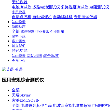
安柏仪器
电池测试仪
多路电池测试仪
多路温度测试仪
电阻测试仪
米恩仪器
自动点胶机
自动焊锡机
自动螺丝机
专用测试仪器
站内搜索
新闻动态
全部
媒体报道
行业资讯
企业新闻
资料下载
客户案例
加入我们
特色功能
网站地图
聚合标签
站内搜索
会员中心
英语
医用安规综合测试仪
全部
天瑞Skyray
索莘EMCSOSIN
全部
电磁兼容其他产品
电波暗室&电磁屏蔽室
电磁兼容