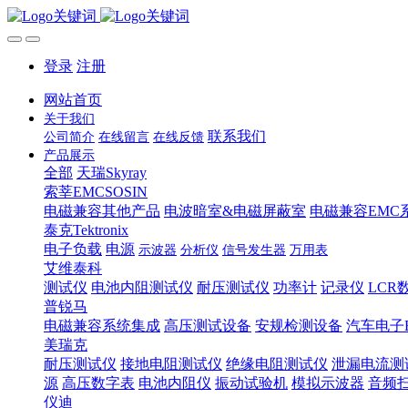
登录
注册
网站首页
关于我们
联系我们
公司简介
在线留言
在线反馈
产品展示
全部
天瑞Skyray
索莘EMCSOSIN
电磁兼容其他产品
电波暗室&电磁屏蔽室
电磁兼容EMC
泰克Tektronix
电子负载
电源
示波器
分析仪
信号发生器
万用表
艾维泰科
测试仪
电池内阻测试仪
耐压测试仪
功率计
记录仪
LCR
普锐马
电磁兼容系统集成
高压测试设备
安规检测设备
汽车电子
美瑞克
耐压测试仪
接地电阻测试仪
绝缘电阻测试仪
泄漏电流测
源
高压数字表
电池内阻仪
振动试验机
模拟示波器
音频
仪迪