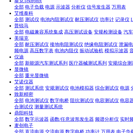
泰克Tektronix
全部
电子负载
电源
示波器
分析仪
信号发生器
万用表
艾维泰科
全部
测试仪
电池内阻测试仪
耐压测试仪
功率计
记录仪
普锐马
全部
电磁兼容系统集成
高压测试设备
安规检测设备
汽车
美瑞克
全部
耐压测试仪
接地电阻测试仪
绝缘电阻测试仪
泄漏电
频电源
高压数字表
电池内阻仪
振动试验机
模拟示波器
仪迪
全部
新能源汽车测试系列
医疗器械测试系列
安规综合测
显微镜
全部
重光显微镜
艾诺仪器
全部
测试系统
安规测试仪
电池模拟器
综合测试仪
电源
致新精密
全部
电池测试仪
数字电桥
阻抗测试仪
电容测试仪
电容
合测试仪
测量测试系统
鼎阳科技
全部
数字示波器
函数/任意波形发生器
频谱分析仪
实时
麦创电子
全部
直流电源
交流电源
数字电桥
功率计
万用表
电子负