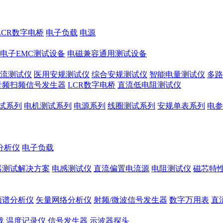
LCR数字电桥
电子负载
电源
电子EMC测试设备
电磁兼容通用测试设备
流测试仪
医用安规测试仪
综合安规测试仪
智能电量测试仪
多路
音频扫频信号发生器
LCR数字电桥
直流低电阻测试仪
试系列
电机测试系列
电源系列
线圈测试系列
安规单表系列
电参
分析仪
电子负载
器测试解决方案
电感测试仪
直流偏置电流源
电阻测试仪
磁芯特性
频谱分析仪
矢量网络分析仪
射频/微波信号发生器
数字万用表
直
载
温度记录仪
信号发生器
示波器探头