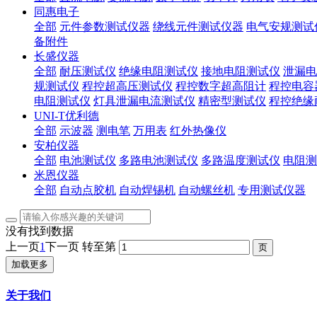
同惠电子
全部
元件参数测试仪器
绕线元件测试仪器
电气安规测试
备附件
长盛仪器
全部
耐压测试仪
绝缘电阻测试仪
接地电阻测试仪
泄漏电
规测试仪
程控超高压测试仪
程控数字超高阻计
程控电容
电阻测试仪
灯具泄漏电流测试仪
精密型测试仪
程控绝缘
UNI-T优利德
全部
示波器
测电笔
万用表
红外热像仪
安柏仪器
全部
电池测试仪
多路电池测试仪
多路温度测试仪
电阻测
米恩仪器
全部
自动点胶机
自动焊锡机
自动螺丝机
专用测试仪器
没有找到数据
上一页
1
下一页
转至第
加载更多
关于我们