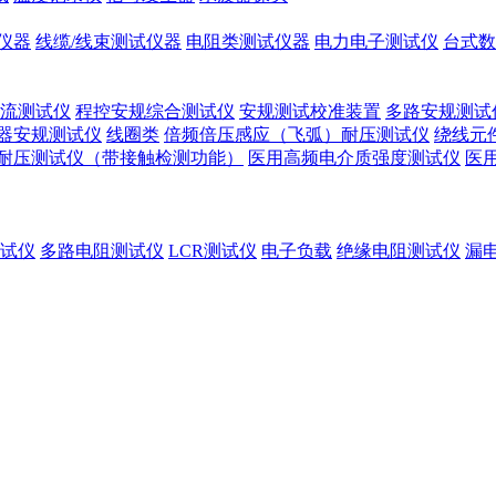
仪器
线缆/线束测试仪器
电阻类测试仪器
电力电子测试仪
台式数
流测试仪
程控安规综合测试仪
安规测试校准装置
多路安规测试
器安规测试仪
线圈类
倍频倍压感应（飞弧）耐压测试仪
绕线元
耐压测试仪（带接触检测功能）
医用高频电介质强度测试仪
医
试仪
多路电阻测试仪
LCR测试仪
电子负载
绝缘电阻测试仪
漏