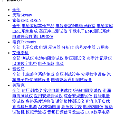
全部
天瑞Skyray
索莘EMCSOSIN
全部
电磁兼容其他产品
电波暗室&电磁屏蔽室
电磁兼容
EMC系统集成
高压冲击测试仪
车载电子EMC测试系统
电磁兼容性通用测试仪
泰克Tektronix
全部
电子负载
电源
示波器
分析仪
信号发生器
万用表
艾维泰科
全部
测试仪
电池内阻测试仪
耐压测试仪
功率计
记录仪
LCR数字电桥
电子负载
电源
普锐马
全部
电磁兼容系统集成
高压测试设备
安规检测设备
汽
车电子EMC测试设备
电磁兼容通用测试设备
美瑞克
全部
耐压测试仪
接地电阻测试仪
绝缘电阻测试仪
泄漏
电流测试仪
医用安规测试仪
综合安规测试仪
智能电量
测试仪
多路温度巡检仪
话筒极性测试仪
直流电子负载
直流稳压电源
AC变频电源
高压数字表
电池内阻仪
振动
试验机
模拟示波器
音频扫频信号发生器
LCR数字电桥