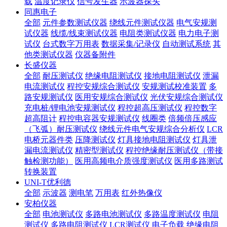
载
温度记录仪
信号发生器
示波器探头
同惠电子
全部
元件参数测试仪器
绕线元件测试仪器
电气安规测
试仪器
线缆/线束测试仪器
电阻类测试仪器
电力电子测
试仪
台式数字万用表
数据采集/记录仪
自动测试系统
其
他类测试仪器
仪器备附件
长盛仪器
全部
耐压测试仪
绝缘电阻测试仪
接地电阻测试仪
泄漏
电流测试仪
程控安规综合测试仪
安规测试校准装置
多
路安规测试仪
医用安规综合测试仪
光伏安规综合测试仪
充电桩/锂电池安规测试仪
程控超高压测试仪
程控数字
超高阻计
程控电容器安规测试仪
线圈类
倍频倍压感应
（飞弧）耐压测试仪
绕线元件电气安规综合分析仪
LCR
电桥元器件类
压降测试仪
灯具接地电阻测试仪
灯具泄
漏电流测试仪
精密型测试仪
程控绝缘耐压测试仪（带接
触检测功能）
医用高频电介质强度测试仪
医用多路测试
转换装置
UNI-T优利德
全部
示波器
测电笔
万用表
红外热像仪
安柏仪器
全部
电池测试仪
多路电池测试仪
多路温度测试仪
电阻
测试仪
多路电阻测试仪
LCR测试仪
电子负载
绝缘电阻