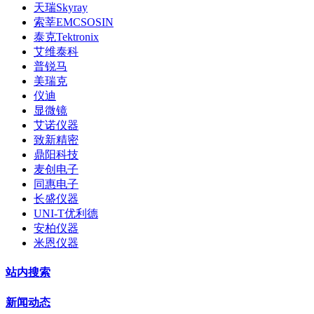
天瑞Skyray
索莘EMCSOSIN
泰克Tektronix
艾维泰科
普锐马
美瑞克
仪迪
显微镜
艾诺仪器
致新精密
鼎阳科技
麦创电子
同惠电子
长盛仪器
UNI-T优利德
安柏仪器
米恩仪器
站内搜索
新闻动态