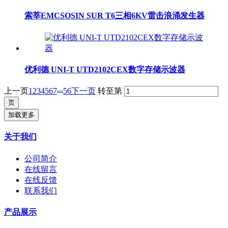
索莘EMCSOSIN SUR T6三相6KV雷击浪涌发生器
优利德 UNI-T UTD2102CEX数字存储示波器
...
上一页
1
2
3
4
5
6
7
56
下一页
转至第
加载更多
关于我们
公司简介
在线留言
在线反馈
联系我们
产品展示