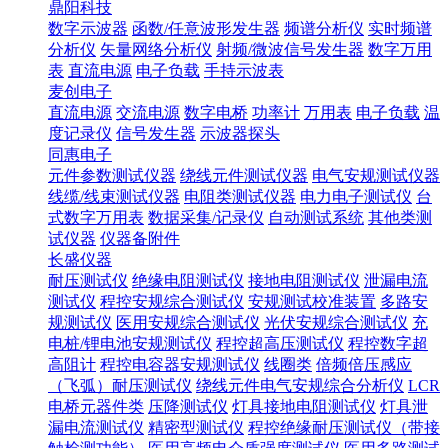
鼎阳科技
数字示波器
函数/任意波形发生器
频谱分析仪
实时频谱
分析仪
矢量网络分析仪
射频/微波信号发生器
数字万用
表
直流电源
电子负载
手持示波表
麦创电子
直流电源
交流电源
数字电桥
功率计
万用表
电子负载
温
度记录仪
信号发生器
示波器探头
同惠电子
元件参数测试仪器
绕线元件测试仪器
电气安规测试仪器
线缆/线束测试仪器
电阻类测试仪器
电力电子测试仪
台
式数字万用表
数据采集/记录仪
自动测试系统
其他类测
试仪器
仪器备附件
长盛仪器
耐压测试仪
绝缘电阻测试仪
接地电阻测试仪
泄漏电流
测试仪
程控安规综合测试仪
安规测试校准装置
多路安
规测试仪
医用安规综合测试仪
光伏安规综合测试仪
充
电桩/锂电池安规测试仪
程控超高压测试仪
程控数字超
高阻计
程控电容器安规测试仪
线圈类
倍频倍压感应
（飞弧）耐压测试仪
绕线元件电气安规综合分析仪
LCR
电桥元器件类
压降测试仪
灯具接地电阻测试仪
灯具泄
漏电流测试仪
精密型测试仪
程控绝缘耐压测试仪（带接