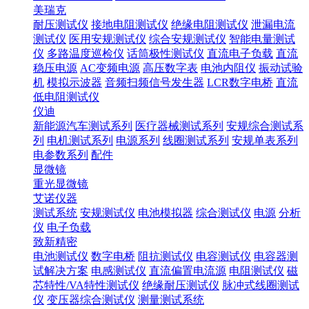
美瑞克
耐压测试仪
接地电阻测试仪
绝缘电阻测试仪
泄漏电流
测试仪
医用安规测试仪
综合安规测试仪
智能电量测试
仪
多路温度巡检仪
话筒极性测试仪
直流电子负载
直流
稳压电源
AC变频电源
高压数字表
电池内阻仪
振动试验
机
模拟示波器
音频扫频信号发生器
LCR数字电桥
直流
低电阻测试仪
仪迪
新能源汽车测试系列
医疗器械测试系列
安规综合测试系
列
电机测试系列
电源系列
线圈测试系列
安规单表系列
电参数系列
配件
显微镜
重光显微镜
艾诺仪器
测试系统
安规测试仪
电池模拟器
综合测试仪
电源
分析
仪
电子负载
致新精密
电池测试仪
数字电桥
阻抗测试仪
电容测试仪
电容器测
试解决方案
电感测试仪
直流偏置电流源
电阻测试仪
磁
芯特性/VA特性测试仪
绝缘耐压测试仪
脉冲式线圈测试
仪
变压器综合测试仪
测量测试系统