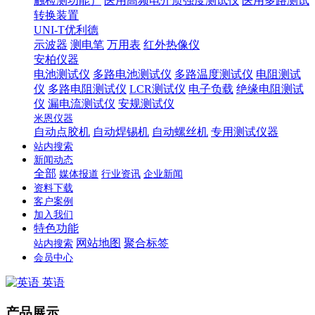
触检测功能）
医用高频电介质强度测试仪
医用多路测试
转换装置
UNI-T优利德
示波器
测电笔
万用表
红外热像仪
安柏仪器
电池测试仪
多路电池测试仪
多路温度测试仪
电阻测试
仪
多路电阻测试仪
LCR测试仪
电子负载
绝缘电阻测试
仪
漏电流测试仪
安规测试仪
米恩仪器
自动点胶机
自动焊锡机
自动螺丝机
专用测试仪器
站内搜索
新闻动态
全部
媒体报道
行业资讯
企业新闻
资料下载
客户案例
加入我们
特色功能
网站地图
聚合标签
站内搜索
会员中心
英语
产品展示