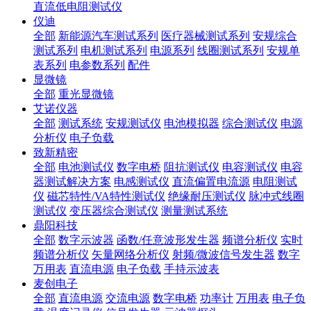
直流低电阻测试仪
仪迪
全部
新能源汽车测试系列
医疗器械测试系列
安规综合
测试系列
电机测试系列
电源系列
线圈测试系列
安规单
表系列
电参数系列
配件
显微镜
全部
重光显微镜
艾诺仪器
全部
测试系统
安规测试仪
电池模拟器
综合测试仪
电源
分析仪
电子负载
致新精密
全部
电池测试仪
数字电桥
阻抗测试仪
电容测试仪
电容
器测试解决方案
电感测试仪
直流偏置电流源
电阻测试
仪
磁芯特性/VA特性测试仪
绝缘耐压测试仪
脉冲式线圈
测试仪
变压器综合测试仪
测量测试系统
鼎阳科技
全部
数字示波器
函数/任意波形发生器
频谱分析仪
实时
频谱分析仪
矢量网络分析仪
射频/微波信号发生器
数字
万用表
直流电源
电子负载
手持示波表
麦创电子
全部
直流电源
交流电源
数字电桥
功率计
万用表
电子负