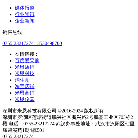
媒体报道
行业资讯
企业新闻
销售热线
0755-23217274 13530498700
友情链接 :
百度爱采购
米恩店铺
米恩科技
淘生意
淘宝店铺
米恩商铺
米恩仪器
深圳市米恩科技有限公司 ©2016-2024 版权所有
深圳市罗湖区莲塘街道鹏兴社区鹏兴路2号鹏基工业区703栋2
楼 电话：0755-23217274 武汉办事处地址：武汉市汉阳区七里
庙碧溪苑1期4栋501
0755-23217274