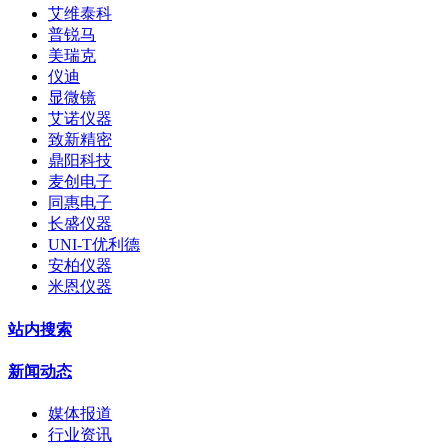
艾维泰科
普锐马
美瑞克
仪迪
显微镜
艾诺仪器
致新精密
鼎阳科技
麦创电子
同惠电子
长盛仪器
UNI-T优利德
安柏仪器
米恩仪器
站内搜索
新闻动态
媒体报道
行业资讯