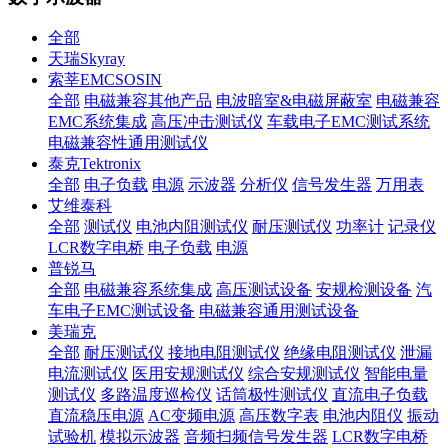
全部
天瑞Skyray
索莘EMCSOSIN
全部
电磁兼容其他产品
电波暗室&电磁屏蔽室
电磁兼容
EMC系统集成
高压冲击测试仪
车载电子EMC测试系统
电磁兼容性通用测试仪
泰克Tektronix
全部
电子负载
电源
示波器
分析仪
信号发生器
万用表
艾维泰科
全部
测试仪
电池内阻测试仪
耐压测试仪
功率计
记录仪
LCR数字电桥
电子负载
电源
普锐马
全部
电磁兼容系统集成
高压测试设备
安规检测设备
汽
车电子EMC测试设备
电磁兼容通用测试设备
美瑞克
全部
耐压测试仪
接地电阻测试仪
绝缘电阻测试仪
泄漏
电流测试仪
医用安规测试仪
综合安规测试仪
智能电量
测试仪
多路温度巡检仪
话筒极性测试仪
直流电子负载
直流稳压电源
AC变频电源
高压数字表
电池内阻仪
振动
试验机
模拟示波器
音频扫频信号发生器
LCR数字电桥