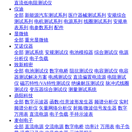
直流低电阻测试仪
仪迪
全部
新能源汽车测试系列
医疗器械测试系列
安规综合
测试系列
电机测试系列
电源系列
线圈测试系列
安规单
表系列
电参数系列
配件
显微镜
全部
重光显微镜
艾诺仪器
全部
测试系统
安规测试仪
电池模拟器
综合测试仪
电源
分析仪
电子负载
致新精密
全部
电池测试仪
数字电桥
阻抗测试仪
电容测试仪
电容
器测试解决方案
电感测试仪
直流偏置电流源
电阻测试
仪
磁芯特性/VA特性测试仪
绝缘耐压测试仪
脉冲式线圈
测试仪
变压器综合测试仪
测量测试系统
鼎阳科技
全部
数字示波器
函数/任意波形发生器
频谱分析仪
实时
频谱分析仪
矢量网络分析仪
射频/微波信号发生器
数字
万用表
直流电源
电子负载
手持示波表
麦创电子
全部
直流电源
交流电源
数字电桥
功率计
万用表
电子负