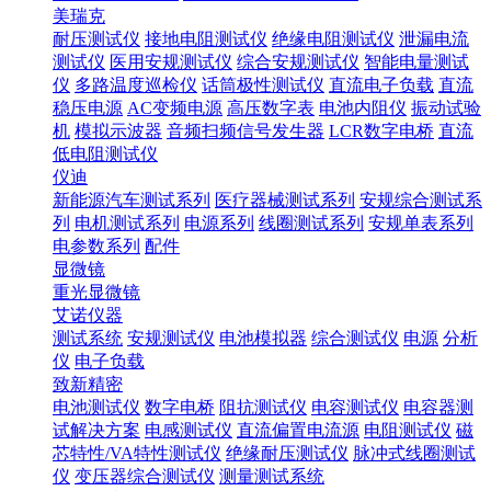
美瑞克
耐压测试仪
接地电阻测试仪
绝缘电阻测试仪
泄漏电流
测试仪
医用安规测试仪
综合安规测试仪
智能电量测试
仪
多路温度巡检仪
话筒极性测试仪
直流电子负载
直流
稳压电源
AC变频电源
高压数字表
电池内阻仪
振动试验
机
模拟示波器
音频扫频信号发生器
LCR数字电桥
直流
低电阻测试仪
仪迪
新能源汽车测试系列
医疗器械测试系列
安规综合测试系
列
电机测试系列
电源系列
线圈测试系列
安规单表系列
电参数系列
配件
显微镜
重光显微镜
艾诺仪器
测试系统
安规测试仪
电池模拟器
综合测试仪
电源
分析
仪
电子负载
致新精密
电池测试仪
数字电桥
阻抗测试仪
电容测试仪
电容器测
试解决方案
电感测试仪
直流偏置电流源
电阻测试仪
磁
芯特性/VA特性测试仪
绝缘耐压测试仪
脉冲式线圈测试
仪
变压器综合测试仪
测量测试系统