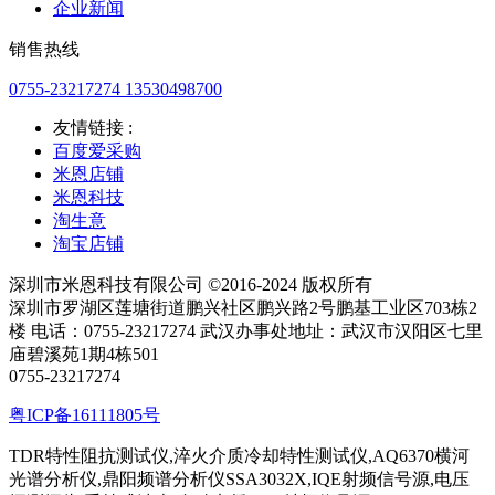
企业新闻
销售热线
0755-23217274 13530498700
友情链接 :
百度爱采购
米恩店铺
米恩科技
淘生意
淘宝店铺
深圳市米恩科技有限公司 ©2016-2024 版权所有
深圳市罗湖区莲塘街道鹏兴社区鹏兴路2号鹏基工业区703栋2
楼 电话：0755-23217274 武汉办事处地址：武汉市汉阳区七里
庙碧溪苑1期4栋501
0755-23217274
粤ICP备16111805号
TDR特性阻抗测试仪,淬火介质冷却特性测试仪,AQ6370横河
光谱分析仪,鼎阳频谱分析仪SSA3032X,IQE射频信号源,电压