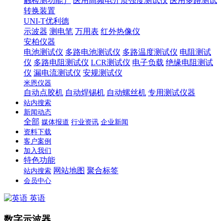
触检测功能）
医用高频电介质强度测试仪
医用多路测试
转换装置
UNI-T优利德
示波器
测电笔
万用表
红外热像仪
安柏仪器
电池测试仪
多路电池测试仪
多路温度测试仪
电阻测试
仪
多路电阻测试仪
LCR测试仪
电子负载
绝缘电阻测试
仪
漏电流测试仪
安规测试仪
米恩仪器
自动点胶机
自动焊锡机
自动螺丝机
专用测试仪器
站内搜索
新闻动态
全部
媒体报道
行业资讯
企业新闻
资料下载
客户案例
加入我们
特色功能
网站地图
聚合标签
站内搜索
会员中心
英语
数字示波器