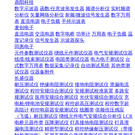
鼎阳科技
数字示波器
函数/任意波形发生器
频谱分析仪
实时频谱
分析仪
矢量网络分析仪
射频/微波信号发生器
数字万用
表
直流电源
电子负载
手持示波表
麦创电子
直流电源
交流电源
数字电桥
功率计
万用表
电子负载
温
度记录仪
信号发生器
示波器探头
同惠电子
元件参数测试仪器
绕线元件测试仪器
电气安规测试仪器
线缆/线束测试仪器
电阻类测试仪器
电力电子测试仪
台
式数字万用表
数据采集/记录仪
自动测试系统
其他类测
试仪器
仪器备附件
长盛仪器
耐压测试仪
绝缘电阻测试仪
接地电阻测试仪
泄漏电流
测试仪
程控安规综合测试仪
安规测试校准装置
多路安
规测试仪
医用安规综合测试仪
光伏安规综合测试仪
充
电桩/锂电池安规测试仪
程控超高压测试仪
程控数字超
高阻计
程控电容器安规测试仪
线圈类
倍频倍压感应
（飞弧）耐压测试仪
绕线元件电气安规综合分析仪
LCR
电桥元器件类
压降测试仪
灯具接地电阻测试仪
灯具泄
漏电流测试仪
精密型测试仪
程控绝缘耐压测试仪（带接