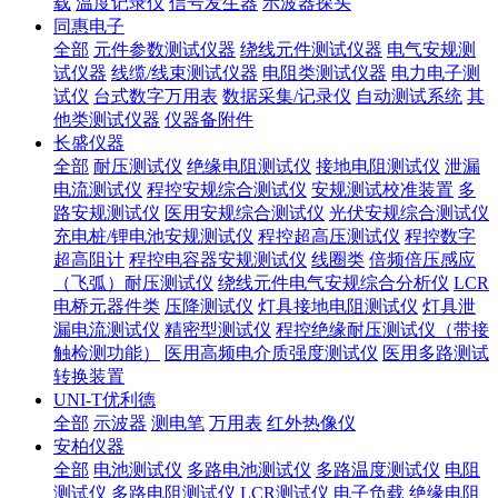
载
温度记录仪
信号发生器
示波器探头
同惠电子
全部
元件参数测试仪器
绕线元件测试仪器
电气安规测
试仪器
线缆/线束测试仪器
电阻类测试仪器
电力电子测
试仪
台式数字万用表
数据采集/记录仪
自动测试系统
其
他类测试仪器
仪器备附件
长盛仪器
全部
耐压测试仪
绝缘电阻测试仪
接地电阻测试仪
泄漏
电流测试仪
程控安规综合测试仪
安规测试校准装置
多
路安规测试仪
医用安规综合测试仪
光伏安规综合测试仪
充电桩/锂电池安规测试仪
程控超高压测试仪
程控数字
超高阻计
程控电容器安规测试仪
线圈类
倍频倍压感应
（飞弧）耐压测试仪
绕线元件电气安规综合分析仪
LCR
电桥元器件类
压降测试仪
灯具接地电阻测试仪
灯具泄
漏电流测试仪
精密型测试仪
程控绝缘耐压测试仪（带接
触检测功能）
医用高频电介质强度测试仪
医用多路测试
转换装置
UNI-T优利德
全部
示波器
测电笔
万用表
红外热像仪
安柏仪器
全部
电池测试仪
多路电池测试仪
多路温度测试仪
电阻
测试仪
多路电阻测试仪
LCR测试仪
电子负载
绝缘电阻