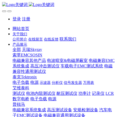
登录
注册
网站首页
关于我们
联系我们
公司简介
在线留言
在线反馈
产品展示
全部
天瑞Skyray
索莘EMCSOSIN
电磁兼容其他产品
电波暗室&电磁屏蔽室
电磁兼容EMC
系统集成
高压冲击测试仪
车载电子EMC测试系统
电磁
兼容性通用测试仪
泰克Tektronix
电子负载
电源
示波器
分析仪
信号发生器
万用表
艾维泰科
测试仪
电池内阻测试仪
耐压测试仪
功率计
记录仪
LCR
数字电桥
电子负载
电源
普锐马
电磁兼容系统集成
高压测试设备
安规检测设备
汽车电
子EMC测试设备
电磁兼容通用测试设备