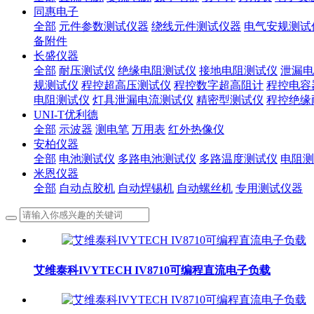
同惠电子
全部
元件参数测试仪器
绕线元件测试仪器
电气安规测试
备附件
长盛仪器
全部
耐压测试仪
绝缘电阻测试仪
接地电阻测试仪
泄漏电
规测试仪
程控超高压测试仪
程控数字超高阻计
程控电容
电阻测试仪
灯具泄漏电流测试仪
精密型测试仪
程控绝缘
UNI-T优利德
全部
示波器
测电笔
万用表
红外热像仪
安柏仪器
全部
电池测试仪
多路电池测试仪
多路温度测试仪
电阻测
米恩仪器
全部
自动点胶机
自动焊锡机
自动螺丝机
专用测试仪器
艾维泰科IVYTECH IV8710可编程直流电子负载