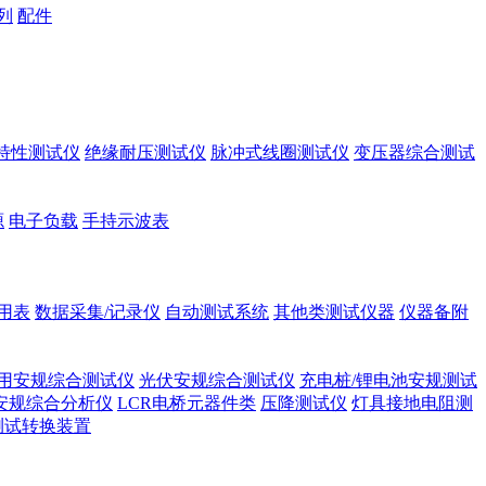
列
配件
A特性测试仪
绝缘耐压测试仪
脉冲式线圈测试仪
变压器综合测试
源
电子负载
手持示波表
用表
数据采集/记录仪
自动测试系统
其他类测试仪器
仪器备附
用安规综合测试仪
光伏安规综合测试仪
充电桩/锂电池安规测试
安规综合分析仪
LCR电桥元器件类
压降测试仪
灯具接地电阻测
测试转换装置