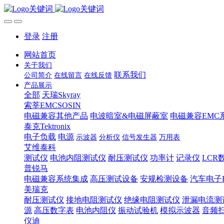
登录
注册
网站首页
关于我们
联系我们
公司简介
在线留言
在线反馈
产品展示
全部
天瑞Skyray
索莘EMCSOSIN
电磁兼容其他产品
电波暗室&电磁屏蔽室
电磁兼容EMC
泰克Tektronix
电子负载
电源
示波器
分析仪
信号发生器
万用表
艾维泰科
测试仪
电池内阻测试仪
耐压测试仪
功率计
记录仪
LCR
普锐马
电磁兼容系统集成
高压测试设备
安规检测设备
汽车电子
美瑞克
耐压测试仪
接地电阻测试仪
绝缘电阻测试仪
泄漏电流测
源
高压数字表
电池内阻仪
振动试验机
模拟示波器
音频
仪迪