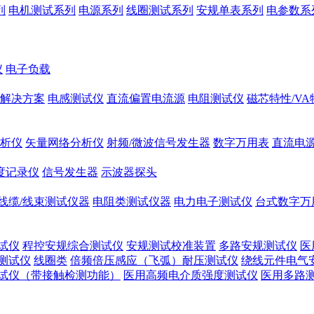
列
电机测试系列
电源系列
线圈测试系列
安规单表系列
电参数系
仪
电子负载
解决方案
电感测试仪
直流偏置电流源
电阻测试仪
磁芯特性/V
析仪
矢量网络分析仪
射频/微波信号发生器
数字万用表
直流电
度记录仪
信号发生器
示波器探头
线缆/线束测试仪器
电阻类测试仪器
电力电子测试仪
台式数字万
试仪
程控安规综合测试仪
安规测试校准装置
多路安规测试仪
医
测试仪
线圈类
倍频倍压感应（飞弧）耐压测试仪
绕线元件电气
试仪（带接触检测功能）
医用高频电介质强度测试仪
医用多路