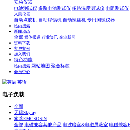
安柏仪器
电池测试仪
多路电池测试仪
多路温度测试仪
电阻测试仪
米恩仪器
自动点胶机
自动焊锡机
自动螺丝机
专用测试仪器
站内搜索
新闻动态
全部
媒体报道
行业资讯
企业新闻
资料下载
客户案例
加入我们
特色功能
网站地图
聚合标签
站内搜索
会员中心
英语
电子负载
全部
天瑞Skyray
索莘EMCSOSIN
全部
电磁兼容其他产品
电波暗室&电磁屏蔽室
电磁兼容