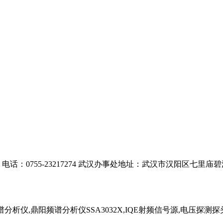
：0755-23217274 武汉办事处地址：武汉市汉阳区七里庙碧溪
析仪,鼎阳频谱分析仪SSA3032X,IQE射频信号源,电压探测探头,