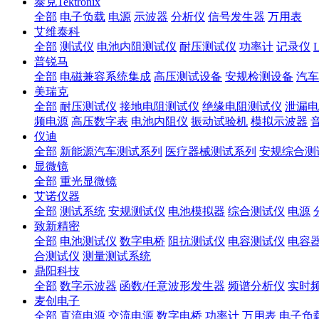
泰克Tektronix
全部
电子负载
电源
示波器
分析仪
信号发生器
万用表
艾维泰科
全部
测试仪
电池内阻测试仪
耐压测试仪
功率计
记录仪
普锐马
全部
电磁兼容系统集成
高压测试设备
安规检测设备
汽车
美瑞克
全部
耐压测试仪
接地电阻测试仪
绝缘电阻测试仪
泄漏电
频电源
高压数字表
电池内阻仪
振动试验机
模拟示波器
仪迪
全部
新能源汽车测试系列
医疗器械测试系列
安规综合测
显微镜
全部
重光显微镜
艾诺仪器
全部
测试系统
安规测试仪
电池模拟器
综合测试仪
电源
致新精密
全部
电池测试仪
数字电桥
阻抗测试仪
电容测试仪
电容
合测试仪
测量测试系统
鼎阳科技
全部
数字示波器
函数/任意波形发生器
频谱分析仪
实时
麦创电子
全部
直流电源
交流电源
数字电桥
功率计
万用表
电子负