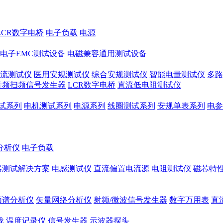
LCR数字电桥
电子负载
电源
电子EMC测试设备
电磁兼容通用测试设备
流测试仪
医用安规测试仪
综合安规测试仪
智能电量测试仪
多路
音频扫频信号发生器
LCR数字电桥
直流低电阻测试仪
试系列
电机测试系列
电源系列
线圈测试系列
安规单表系列
电参
分析仪
电子负载
器测试解决方案
电感测试仪
直流偏置电流源
电阻测试仪
磁芯特性
频谱分析仪
矢量网络分析仪
射频/微波信号发生器
数字万用表
直
载
温度记录仪
信号发生器
示波器探头