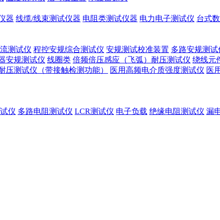
仪器
线缆/线束测试仪器
电阻类测试仪器
电力电子测试仪
台式数
流测试仪
程控安规综合测试仪
安规测试校准装置
多路安规测试
器安规测试仪
线圈类
倍频倍压感应（飞弧）耐压测试仪
绕线元
耐压测试仪（带接触检测功能）
医用高频电介质强度测试仪
医
试仪
多路电阻测试仪
LCR测试仪
电子负载
绝缘电阻测试仪
漏