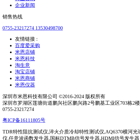
企业新闻
销售热线
0755-23217274 13530498700
友情链接 :
百度爱采购
米恩店铺
米恩科技
淘生意
淘宝店铺
米恩商铺
米恩仪器
深圳市米恩科技有限公司 ©2016-2024 版权所有
深圳市罗湖区莲塘街道鹏兴社区鹏兴路2号鹏基工业区703栋2楼 电话
0755-23217274
粤ICP备16111805号
TDR特性阻抗测试仪,淬火介质冷却特性测试仪,AQ6370横河光谱分
仪,任意波函数发生器,国标DTMB信号发生器,HDMI信号发生器