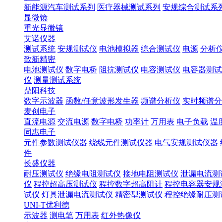
新能源汽车测试系列
医疗器械测试系列
安规综合测试系
显微镜
重光显微镜
艾诺仪器
测试系统
安规测试仪
电池模拟器
综合测试仪
电源
分析
致新精密
电池测试仪
数字电桥
阻抗测试仪
电容测试仪
电容器测试
仪
测量测试系统
鼎阳科技
数字示波器
函数/任意波形发生器
频谱分析仪
实时频谱分
麦创电子
直流电源
交流电源
数字电桥
功率计
万用表
电子负载
温
同惠电子
元件参数测试仪器
绕线元件测试仪器
电气安规测试仪器
件
长盛仪器
耐压测试仪
绝缘电阻测试仪
接地电阻测试仪
泄漏电流测
仪
程控超高压测试仪
程控数字超高阻计
程控电容器安规
试仪
灯具泄漏电流测试仪
精密型测试仪
程控绝缘耐压测
UNI-T优利德
示波器
测电笔
万用表
红外热像仪