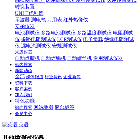
触检测功能）
医用高频电介质强度测试仪
医用多路测试
转换装置
UNI-T优利德
示波器
测电笔
万用表
红外热像仪
安柏仪器
电池测试仪
多路电池测试仪
多路温度测试仪
电阻测试
仪
多路电阻测试仪
LCR测试仪
电子负载
绝缘电阻测试
仪
漏电流测试仪
安规测试仪
米恩仪器
自动点胶机
自动焊锡机
自动螺丝机
专用测试仪器
站内搜索
新闻动态
全部
媒体报道
行业资讯
企业新闻
资料下载
客户案例
加入我们
特色功能
网站地图
聚合标签
站内搜索
会员中心
英语
其他类测试仪器