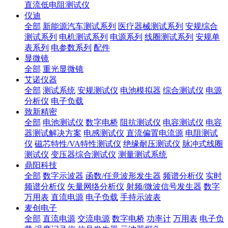
直流低电阻测试仪
仪迪
全部
新能源汽车测试系列
医疗器械测试系列
安规综合
测试系列
电机测试系列
电源系列
线圈测试系列
安规单
表系列
电参数系列
配件
显微镜
全部
重光显微镜
艾诺仪器
全部
测试系统
安规测试仪
电池模拟器
综合测试仪
电源
分析仪
电子负载
致新精密
全部
电池测试仪
数字电桥
阻抗测试仪
电容测试仪
电容
器测试解决方案
电感测试仪
直流偏置电流源
电阻测试
仪
磁芯特性/VA特性测试仪
绝缘耐压测试仪
脉冲式线圈
测试仪
变压器综合测试仪
测量测试系统
鼎阳科技
全部
数字示波器
函数/任意波形发生器
频谱分析仪
实时
频谱分析仪
矢量网络分析仪
射频/微波信号发生器
数字
万用表
直流电源
电子负载
手持示波表
麦创电子
全部
直流电源
交流电源
数字电桥
功率计
万用表
电子负