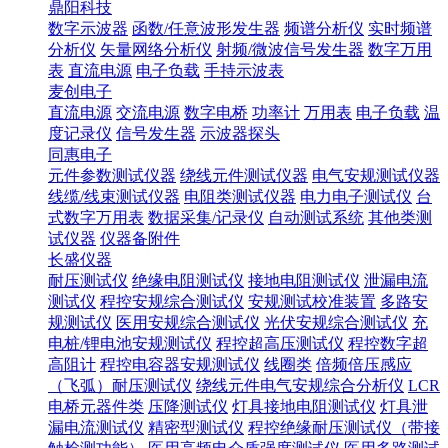
鼎阳科技
数字示波器
函数/任意波形发生器
频谱分析仪
实时频谱
分析仪
矢量网络分析仪
射频/微波信号发生器
数字万用
表
直流电源
电子负载
手持示波表
麦创电子
直流电源
交流电源
数字电桥
功率计
万用表
电子负载
温
度记录仪
信号发生器
示波器探头
同惠电子
元件参数测试仪器
绕线元件测试仪器
电气安规测试仪器
线缆/线束测试仪器
电阻类测试仪器
电力电子测试仪
台
式数字万用表
数据采集/记录仪
自动测试系统
其他类测
试仪器
仪器备附件
长盛仪器
耐压测试仪
绝缘电阻测试仪
接地电阻测试仪
泄漏电流
测试仪
程控安规综合测试仪
安规测试校准装置
多路安
规测试仪
医用安规综合测试仪
光伏安规综合测试仪
充
电桩/锂电池安规测试仪
程控超高压测试仪
程控数字超
高阻计
程控电容器安规测试仪
线圈类
倍频倍压感应
（飞弧）耐压测试仪
绕线元件电气安规综合分析仪
LCR
电桥元器件类
压降测试仪
灯具接地电阻测试仪
灯具泄
漏电流测试仪
精密型测试仪
程控绝缘耐压测试仪（带接