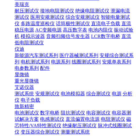
美瑞克
耐压测试仪
接地电阻测试仪
绝缘电阻测试仪
泄漏电流
测试仪
医用安规测试仪
综合安规测试仪
智能电量测试
仪
多路温度巡检仪
话筒极性测试仪
直流电子负载
直流
稳压电源
AC变频电源
高压数字表
电池内阻仪
振动试验
机
模拟示波器
音频扫频信号发生器
LCR数字电桥
直流
低电阻测试仪
仪迪
新能源汽车测试系列
医疗器械测试系列
安规综合测试系
列
电机测试系列
电源系列
线圈测试系列
安规单表系列
电参数系列
配件
显微镜
重光显微镜
艾诺仪器
测试系统
安规测试仪
电池模拟器
综合测试仪
电源
分析
仪
电子负载
致新精密
电池测试仪
数字电桥
阻抗测试仪
电容测试仪
电容器测
试解决方案
电感测试仪
直流偏置电流源
电阻测试仪
磁
芯特性/VA特性测试仪
绝缘耐压测试仪
脉冲式线圈测试
仪
变压器综合测试仪
测量测试系统