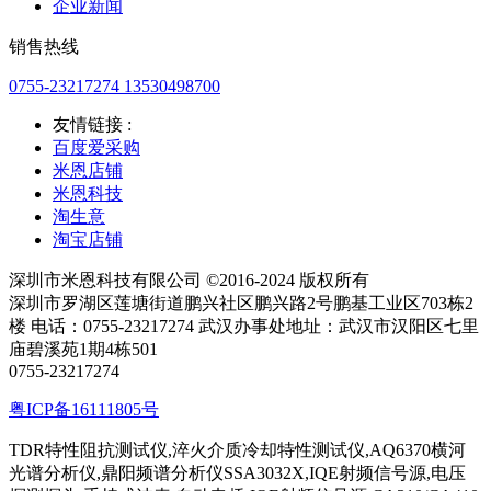
企业新闻
销售热线
0755-23217274 13530498700
友情链接 :
百度爱采购
米恩店铺
米恩科技
淘生意
淘宝店铺
深圳市米恩科技有限公司 ©2016-2024 版权所有
深圳市罗湖区莲塘街道鹏兴社区鹏兴路2号鹏基工业区703栋2
楼 电话：0755-23217274 武汉办事处地址：武汉市汉阳区七里
庙碧溪苑1期4栋501
0755-23217274
粤ICP备16111805号
TDR特性阻抗测试仪,淬火介质冷却特性测试仪,AQ6370横河
光谱分析仪,鼎阳频谱分析仪SSA3032X,IQE射频信号源,电压