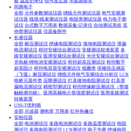
载
温度记录仪
信号发生器
示波器探头
同惠电子
全部
元件参数测试仪器
绕线元件测试仪器
电气安规测
试仪器
线缆/线束测试仪器
电阻类测试仪器
电力电子测
试仪
台式数字万用表
数据采集/记录仪
自动测试系统
其
他类测试仪器
仪器备附件
长盛仪器
全部
耐压测试仪
绝缘电阻测试仪
接地电阻测试仪
泄漏
电流测试仪
程控安规综合测试仪
安规测试校准装置
多
路安规测试仪
医用安规综合测试仪
光伏安规综合测试仪
充电桩/锂电池安规测试仪
程控超高压测试仪
程控数字
超高阻计
程控电容器安规测试仪
线圈类
倍频倍压感应
（飞弧）耐压测试仪
绕线元件电气安规综合分析仪
LCR
电桥元器件类
压降测试仪
灯具接地电阻测试仪
灯具泄
漏电流测试仪
精密型测试仪
程控绝缘耐压测试仪（带接
触检测功能）
医用高频电介质强度测试仪
医用多路测试
转换装置
UNI-T优利德
全部
示波器
测电笔
万用表
红外热像仪
安柏仪器
全部
电池测试仪
多路电池测试仪
多路温度测试仪
电阻
测试仪
多路电阻测试仪
LCR测试仪
电子负载
绝缘电阻