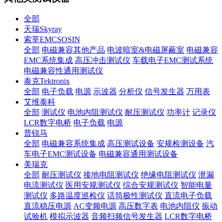
全部
天瑞Skyray
索莘EMCSOSIN
全部
电磁兼容其他产品
电波暗室&电磁屏蔽室
电磁兼容
EMC系统集成
高压冲击测试仪
车载电子EMC测试系统
电磁兼容性通用测试仪
泰克Tektronix
全部
电子负载
电源
示波器
分析仪
信号发生器
万用表
艾维泰科
全部
测试仪
电池内阻测试仪
耐压测试仪
功率计
记录仪
LCR数字电桥
电子负载
电源
普锐马
全部
电磁兼容系统集成
高压测试设备
安规检测设备
汽
车电子EMC测试设备
电磁兼容通用测试设备
美瑞克
全部
耐压测试仪
接地电阻测试仪
绝缘电阻测试仪
泄漏
电流测试仪
医用安规测试仪
综合安规测试仪
智能电量
测试仪
多路温度巡检仪
话筒极性测试仪
直流电子负载
直流稳压电源
AC变频电源
高压数字表
电池内阻仪
振动
试验机
模拟示波器
音频扫频信号发生器
LCR数字电桥