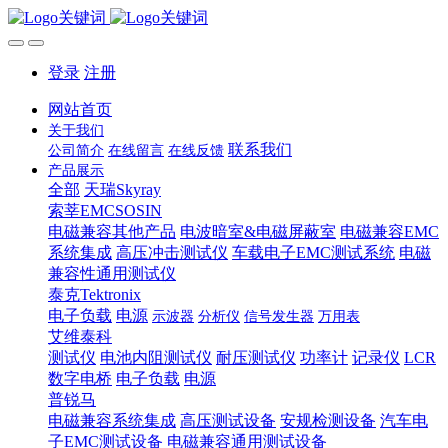
登录
注册
网站首页
关于我们
联系我们
公司简介
在线留言
在线反馈
产品展示
全部
天瑞Skyray
索莘EMCSOSIN
电磁兼容其他产品
电波暗室&电磁屏蔽室
电磁兼容EMC
系统集成
高压冲击测试仪
车载电子EMC测试系统
电磁
兼容性通用测试仪
泰克Tektronix
电子负载
电源
示波器
分析仪
信号发生器
万用表
艾维泰科
测试仪
电池内阻测试仪
耐压测试仪
功率计
记录仪
LCR
数字电桥
电子负载
电源
普锐马
电磁兼容系统集成
高压测试设备
安规检测设备
汽车电
子EMC测试设备
电磁兼容通用测试设备