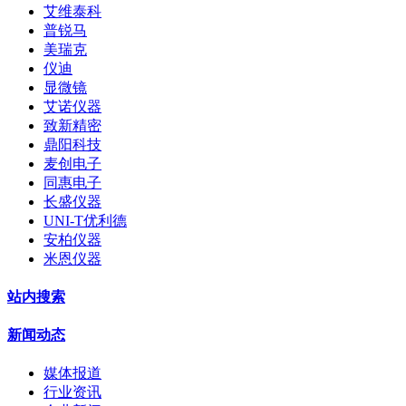
艾维泰科
普锐马
美瑞克
仪迪
显微镜
艾诺仪器
致新精密
鼎阳科技
麦创电子
同惠电子
长盛仪器
UNI-T优利德
安柏仪器
米恩仪器
站内搜索
新闻动态
媒体报道
行业资讯