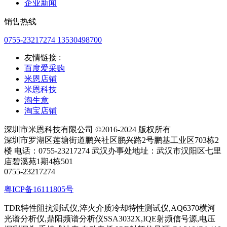
企业新闻
销售热线
0755-23217274 13530498700
友情链接 :
百度爱采购
米恩店铺
米恩科技
淘生意
淘宝店铺
深圳市米恩科技有限公司 ©2016-2024 版权所有
深圳市罗湖区莲塘街道鹏兴社区鹏兴路2号鹏基工业区703栋2
楼 电话：0755-23217274 武汉办事处地址：武汉市汉阳区七里
庙碧溪苑1期4栋501
0755-23217274
粤ICP备16111805号
TDR特性阻抗测试仪,淬火介质冷却特性测试仪,AQ6370横河
光谱分析仪,鼎阳频谱分析仪SSA3032X,IQE射频信号源,电压