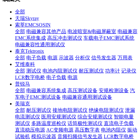
全部
天瑞Skyray
索莘EMCSOSIN
全部
电磁兼容其他产品
电波暗室&电磁屏蔽室
电磁兼容
EMC系统集成
高压冲击测试仪
车载电子EMC测试系统
电磁兼容性通用测试仪
泰克Tektronix
全部
电子负载
电源
示波器
分析仪
信号发生器
万用表
艾维泰科
全部
测试仪
电池内阻测试仪
耐压测试仪
功率计
记录仪
LCR数字电桥
电子负载
电源
普锐马
全部
电磁兼容系统集成
高压测试设备
安规检测设备
汽
车电子EMC测试设备
电磁兼容通用测试设备
美瑞克
全部
耐压测试仪
接地电阻测试仪
绝缘电阻测试仪
泄漏
电流测试仪
医用安规测试仪
综合安规测试仪
智能电量
测试仪
多路温度巡检仪
话筒极性测试仪
直流电子负载
直流稳压电源
AC变频电源
高压数字表
电池内阻仪
振动
试验机
模拟示波器
音频扫频信号发生器
LCR数字电桥