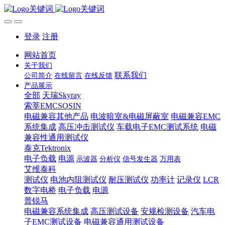
登录
注册
网站首页
关于我们
联系我们
公司简介
在线留言
在线反馈
产品展示
全部
天瑞Skyray
索莘EMCSOSIN
电磁兼容其他产品
电波暗室&电磁屏蔽室
电磁兼容EMC
系统集成
高压冲击测试仪
车载电子EMC测试系统
电磁
兼容性通用测试仪
泰克Tektronix
电子负载
电源
示波器
分析仪
信号发生器
万用表
艾维泰科
测试仪
电池内阻测试仪
耐压测试仪
功率计
记录仪
LCR
数字电桥
电子负载
电源
普锐马
电磁兼容系统集成
高压测试设备
安规检测设备
汽车电
子EMC测试设备
电磁兼容通用测试设备