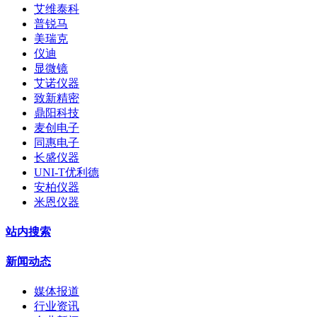
艾维泰科
普锐马
美瑞克
仪迪
显微镜
艾诺仪器
致新精密
鼎阳科技
麦创电子
同惠电子
长盛仪器
UNI-T优利德
安柏仪器
米恩仪器
站内搜索
新闻动态
媒体报道
行业资讯