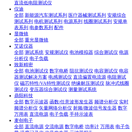
直流低电阻测试仪
仪迪
全部
新能源汽车测试系列
医疗器械测试系列
安规综合
测试系列
电机测试系列
电源系列
线圈测试系列
安规单
表系列
电参数系列
配件
显微镜
全部
重光显微镜
艾诺仪器
全部
测试系统
安规测试仪
电池模拟器
综合测试仪
电源
分析仪
电子负载
致新精密
全部
电池测试仪
数字电桥
阻抗测试仪
电容测试仪
电容
器测试解决方案
电感测试仪
直流偏置电流源
电阻测试
仪
磁芯特性/VA特性测试仪
绝缘耐压测试仪
脉冲式线圈
测试仪
变压器综合测试仪
测量测试系统
鼎阳科技
全部
数字示波器
函数/任意波形发生器
频谱分析仪
实时
频谱分析仪
矢量网络分析仪
射频/微波信号发生器
数字
万用表
直流电源
电子负载
手持示波表
麦创电子
全部
直流电源
交流电源
数字电桥
功率计
万用表
电子负