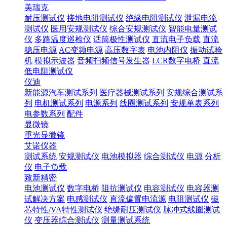
美瑞克
耐压测试仪
接地电阻测试仪
绝缘电阻测试仪
泄漏电流
测试仪
医用安规测试仪
综合安规测试仪
智能电量测试
仪
多路温度巡检仪
话筒极性测试仪
直流电子负载
直流
稳压电源
AC变频电源
高压数字表
电池内阻仪
振动试验
机
模拟示波器
音频扫频信号发生器
LCR数字电桥
直流
低电阻测试仪
仪迪
新能源汽车测试系列
医疗器械测试系列
安规综合测试系
列
电机测试系列
电源系列
线圈测试系列
安规单表系列
电参数系列
配件
显微镜
重光显微镜
艾诺仪器
测试系统
安规测试仪
电池模拟器
综合测试仪
电源
分析
仪
电子负载
致新精密
电池测试仪
数字电桥
阻抗测试仪
电容测试仪
电容器测
试解决方案
电感测试仪
直流偏置电流源
电阻测试仪
磁
芯特性/VA特性测试仪
绝缘耐压测试仪
脉冲式线圈测试
仪
变压器综合测试仪
测量测试系统