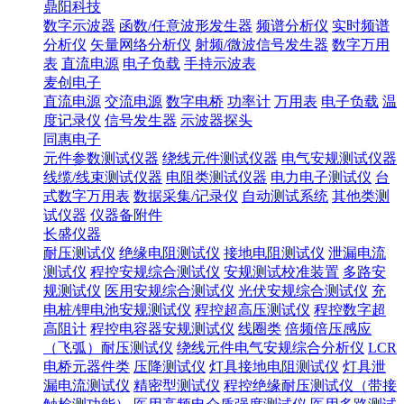
鼎阳科技
数字示波器
函数/任意波形发生器
频谱分析仪
实时频谱
分析仪
矢量网络分析仪
射频/微波信号发生器
数字万用
表
直流电源
电子负载
手持示波表
麦创电子
直流电源
交流电源
数字电桥
功率计
万用表
电子负载
温
度记录仪
信号发生器
示波器探头
同惠电子
元件参数测试仪器
绕线元件测试仪器
电气安规测试仪器
线缆/线束测试仪器
电阻类测试仪器
电力电子测试仪
台
式数字万用表
数据采集/记录仪
自动测试系统
其他类测
试仪器
仪器备附件
长盛仪器
耐压测试仪
绝缘电阻测试仪
接地电阻测试仪
泄漏电流
测试仪
程控安规综合测试仪
安规测试校准装置
多路安
规测试仪
医用安规综合测试仪
光伏安规综合测试仪
充
电桩/锂电池安规测试仪
程控超高压测试仪
程控数字超
高阻计
程控电容器安规测试仪
线圈类
倍频倍压感应
（飞弧）耐压测试仪
绕线元件电气安规综合分析仪
LCR
电桥元器件类
压降测试仪
灯具接地电阻测试仪
灯具泄
漏电流测试仪
精密型测试仪
程控绝缘耐压测试仪（带接