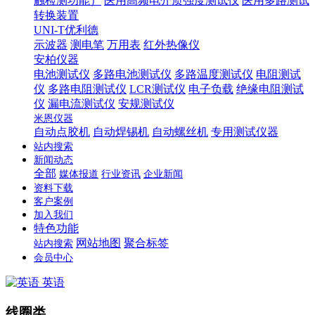
触检测功能）
医用高频电介质强度测试仪
医用多路测试
转换装置
UNI-T优利德
示波器
测电笔
万用表
红外热像仪
安柏仪器
电池测试仪
多路电池测试仪
多路温度测试仪
电阻测试
仪
多路电阻测试仪
LCR测试仪
电子负载
绝缘电阻测试
仪
漏电流测试仪
安规测试仪
米恩仪器
自动点胶机
自动焊锡机
自动螺丝机
专用测试仪器
站内搜索
新闻动态
全部
媒体报道
行业资讯
企业新闻
资料下载
客户案例
加入我们
特色功能
网站地图
聚合标签
站内搜索
会员中心
英语
线圈类