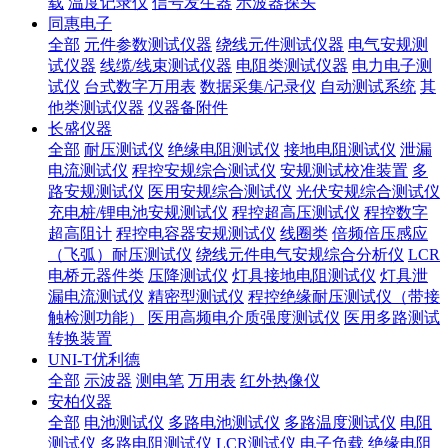
载
温度记录仪
信号发生器
示波器探头
同惠电子
全部
元件参数测试仪器
绕线元件测试仪器
电气安规测
试仪器
线缆/线束测试仪器
电阻类测试仪器
电力电子测
试仪
台式数字万用表
数据采集/记录仪
自动测试系统
其
他类测试仪器
仪器备附件
长盛仪器
全部
耐压测试仪
绝缘电阻测试仪
接地电阻测试仪
泄漏
电流测试仪
程控安规综合测试仪
安规测试校准装置
多
路安规测试仪
医用安规综合测试仪
光伏安规综合测试仪
充电桩/锂电池安规测试仪
程控超高压测试仪
程控数字
超高阻计
程控电容器安规测试仪
线圈类
倍频倍压感应
（飞弧）耐压测试仪
绕线元件电气安规综合分析仪
LCR
电桥元器件类
压降测试仪
灯具接地电阻测试仪
灯具泄
漏电流测试仪
精密型测试仪
程控绝缘耐压测试仪（带接
触检测功能）
医用高频电介质强度测试仪
医用多路测试
转换装置
UNI-T优利德
全部
示波器
测电笔
万用表
红外热像仪
安柏仪器
全部
电池测试仪
多路电池测试仪
多路温度测试仪
电阻
测试仪
多路电阻测试仪
LCR测试仪
电子负载
绝缘电阻