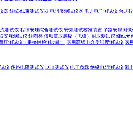
仪器
线缆/线束测试仪器
电阻类测试仪器
电力电子测试仪
台式数
流测试仪
程控安规综合测试仪
安规测试校准装置
多路安规测试
器安规测试仪
线圈类
倍频倍压感应（飞弧）耐压测试仪
绕线元
耐压测试仪（带接触检测功能）
医用高频电介质强度测试仪
医
试仪
多路电阻测试仪
LCR测试仪
电子负载
绝缘电阻测试仪
漏