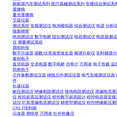
新能源汽车测试系列
医疗器械测试系列
安规综合测试系
显微镜
重光显微镜
艾诺仪器
测试系统
安规测试仪
电池模拟器
综合测试仪
电源
分析
致新精密
电池测试仪
数字电桥
阻抗测试仪
电容测试仪
电容器测试
仪
测量测试系统
鼎阳科技
数字示波器
函数/任意波形发生器
频谱分析仪
实时频谱分
麦创电子
直流电源
交流电源
数字电桥
功率计
万用表
电子负载
温
同惠电子
元件参数测试仪器
绕线元件测试仪器
电气安规测试仪器
件
长盛仪器
耐压测试仪
绝缘电阻测试仪
接地电阻测试仪
泄漏电流测
仪
程控超高压测试仪
程控数字超高阻计
程控电容器安规
试仪
灯具泄漏电流测试仪
精密型测试仪
程控绝缘耐压测
UNI-T优利德
示波器
测电笔
万用表
红外热像仪