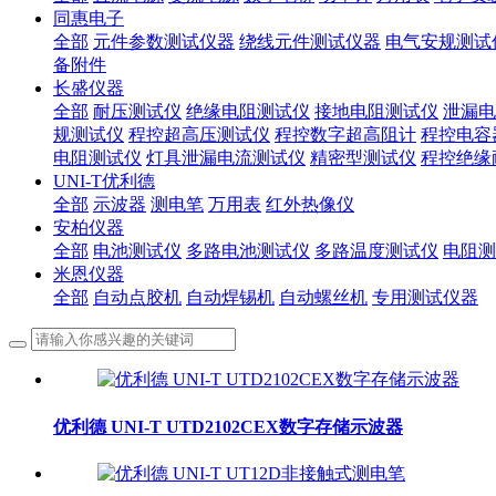
同惠电子
全部
元件参数测试仪器
绕线元件测试仪器
电气安规测试
备附件
长盛仪器
全部
耐压测试仪
绝缘电阻测试仪
接地电阻测试仪
泄漏电
规测试仪
程控超高压测试仪
程控数字超高阻计
程控电容
电阻测试仪
灯具泄漏电流测试仪
精密型测试仪
程控绝缘
UNI-T优利德
全部
示波器
测电笔
万用表
红外热像仪
安柏仪器
全部
电池测试仪
多路电池测试仪
多路温度测试仪
电阻测
米恩仪器
全部
自动点胶机
自动焊锡机
自动螺丝机
专用测试仪器
优利德 UNI-T UTD2102CEX数字存储示波器