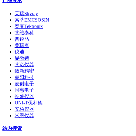
产品展示
天瑞Skyray
索莘EMCSOSIN
泰克Tektronix
艾维泰科
普锐马
美瑞克
仪迪
显微镜
艾诺仪器
致新精密
鼎阳科技
麦创电子
同惠电子
长盛仪器
UNI-T优利德
安柏仪器
米恩仪器
站内搜索