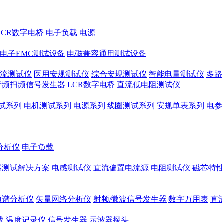
LCR数字电桥
电子负载
电源
电子EMC测试设备
电磁兼容通用测试设备
流测试仪
医用安规测试仪
综合安规测试仪
智能电量测试仪
多路
音频扫频信号发生器
LCR数字电桥
直流低电阻测试仪
试系列
电机测试系列
电源系列
线圈测试系列
安规单表系列
电参
分析仪
电子负载
器测试解决方案
电感测试仪
直流偏置电流源
电阻测试仪
磁芯特性
频谱分析仪
矢量网络分析仪
射频/微波信号发生器
数字万用表
直
载
温度记录仪
信号发生器
示波器探头