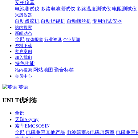
安柏仪器
电池测试仪
多路电池测试仪
多路温度测试仪
电阻测试仪
米恩仪器
自动点胶机
自动焊锡机
自动螺丝机
专用测试仪器
站内搜索
新闻动态
全部
媒体报道
行业资讯
企业新闻
资料下载
客户案例
加入我们
特色功能
网站地图
聚合标签
站内搜索
会员中心
英语
UNI-T优利德
全部
天瑞Skyray
索莘EMCSOSIN
全部
电磁兼容其他产品
电波暗室&电磁屏蔽室
电磁兼容