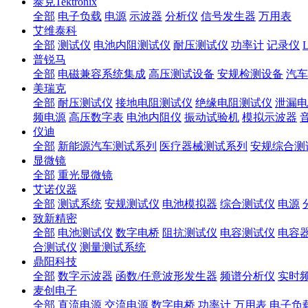
泰克Tektronix
全部
电子负载
电源
示波器
分析仪
信号发生器
万用表
艾维泰科
全部
测试仪
电池内阻测试仪
耐压测试仪
功率计
记录仪
普锐马
全部
电磁兼容系统集成
高压测试设备
安规检测设备
汽车
美瑞克
全部
耐压测试仪
接地电阻测试仪
绝缘电阻测试仪
泄漏电
频电源
高压数字表
电池内阻仪
振动试验机
模拟示波器
仪迪
全部
新能源汽车测试系列
医疗器械测试系列
安规综合测
显微镜
全部
重光显微镜
艾诺仪器
全部
测试系统
安规测试仪
电池模拟器
综合测试仪
电源
致新精密
全部
电池测试仪
数字电桥
阻抗测试仪
电容测试仪
电容
合测试仪
测量测试系统
鼎阳科技
全部
数字示波器
函数/任意波形发生器
频谱分析仪
实时
麦创电子
全部
直流电源
交流电源
数字电桥
功率计
万用表
电子负