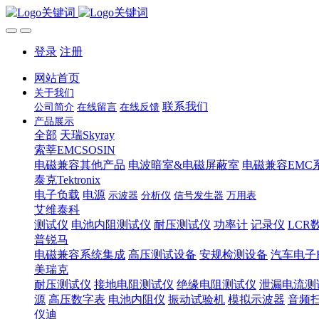
登录
注册
网站首页
关于我们
联系我们
公司简介
在线留言
在线反馈
产品展示
全部
天瑞Skyray
索莘EMCSOSIN
电磁兼容其他产品
电波暗室&电磁屏蔽室
电磁兼容EMC
泰克Tektronix
电子负载
电源
示波器
分析仪
信号发生器
万用表
艾维泰科
测试仪
电池内阻测试仪
耐压测试仪
功率计
记录仪
LCR
普锐马
电磁兼容系统集成
高压测试设备
安规检测设备
汽车电子
美瑞克
耐压测试仪
接地电阻测试仪
绝缘电阻测试仪
泄漏电流测
源
高压数字表
电池内阻仪
振动试验机
模拟示波器
音频
仪迪