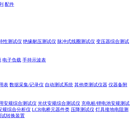
列
配件
A特性测试仪
绝缘耐压测试仪
脉冲式线圈测试仪
变压器综合测试
源
电子负载
手持示波表
用表
数据采集/记录仪
自动测试系统
其他类测试仪器
仪器备附
用安规综合测试仪
光伏安规综合测试仪
充电桩/锂电池安规测试
安规综合分析仪
LCR电桥元器件类
压降测试仪
灯具接地电阻测
测试转换装置