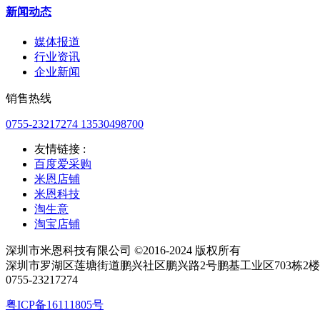
新闻动态
媒体报道
行业资讯
企业新闻
销售热线
0755-23217274 13530498700
友情链接 :
百度爱采购
米恩店铺
米恩科技
淘生意
淘宝店铺
深圳市米恩科技有限公司 ©2016-2024 版权所有
深圳市罗湖区莲塘街道鹏兴社区鹏兴路2号鹏基工业区703栋2楼 电话
0755-23217274
粤ICP备16111805号