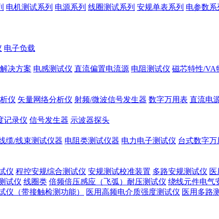
列
电机测试系列
电源系列
线圈测试系列
安规单表系列
电参数系
仪
电子负载
解决方案
电感测试仪
直流偏置电流源
电阻测试仪
磁芯特性/V
析仪
矢量网络分析仪
射频/微波信号发生器
数字万用表
直流电
度记录仪
信号发生器
示波器探头
线缆/线束测试仪器
电阻类测试仪器
电力电子测试仪
台式数字万
试仪
程控安规综合测试仪
安规测试校准装置
多路安规测试仪
医
测试仪
线圈类
倍频倍压感应（飞弧）耐压测试仪
绕线元件电气
试仪（带接触检测功能）
医用高频电介质强度测试仪
医用多路