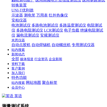
触检测功能）
医用高频电介质强度测试仪
医用多路测试
转换装置
UNI-T优利德
示波器
测电笔
万用表
红外热像仪
安柏仪器
电池测试仪
多路电池测试仪
多路温度测试仪
电阻测试
仪
多路电阻测试仪
LCR测试仪
电子负载
绝缘电阻测试
仪
漏电流测试仪
安规测试仪
米恩仪器
自动点胶机
自动焊锡机
自动螺丝机
专用测试仪器
站内搜索
新闻动态
全部
媒体报道
行业资讯
企业新闻
资料下载
客户案例
加入我们
特色功能
网站地图
聚合标签
站内搜索
会员中心
英语
测量测试系统