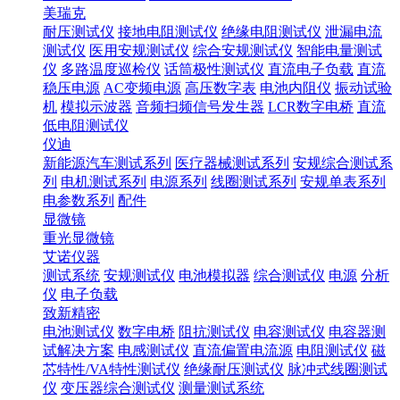
美瑞克
耐压测试仪
接地电阻测试仪
绝缘电阻测试仪
泄漏电流
测试仪
医用安规测试仪
综合安规测试仪
智能电量测试
仪
多路温度巡检仪
话筒极性测试仪
直流电子负载
直流
稳压电源
AC变频电源
高压数字表
电池内阻仪
振动试验
机
模拟示波器
音频扫频信号发生器
LCR数字电桥
直流
低电阻测试仪
仪迪
新能源汽车测试系列
医疗器械测试系列
安规综合测试系
列
电机测试系列
电源系列
线圈测试系列
安规单表系列
电参数系列
配件
显微镜
重光显微镜
艾诺仪器
测试系统
安规测试仪
电池模拟器
综合测试仪
电源
分析
仪
电子负载
致新精密
电池测试仪
数字电桥
阻抗测试仪
电容测试仪
电容器测
试解决方案
电感测试仪
直流偏置电流源
电阻测试仪
磁
芯特性/VA特性测试仪
绝缘耐压测试仪
脉冲式线圈测试
仪
变压器综合测试仪
测量测试系统