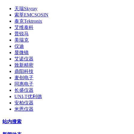
天瑞Skyray
索莘EMCSOSIN
泰克Tektronix
艾维泰科
普锐马
美瑞克
仪迪
显微镜
艾诺仪器
致新精密
鼎阳科技
麦创电子
同惠电子
长盛仪器
UNI-T优利德
安柏仪器
米恩仪器
站内搜索