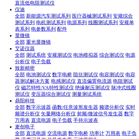
直流低电阻测试仪
仪迪
全部
新能源汽车测试系列
医疗器械测试系列
安规综合
测试系列
电机测试系列
电源系列
线圈测试系列
安规单
表系列
电参数系列
配件
显微镜
全部
重光显微镜
艾诺仪器
全部
测试系统
安规测试仪
电池模拟器
综合测试仪
电源
分析仪
电子负载
致新精密
全部
电池测试仪
数字电桥
阻抗测试仪
电容测试仪
电容
器测试解决方案
电感测试仪
直流偏置电流源
电阻测试
仪
磁芯特性/VA特性测试仪
绝缘耐压测试仪
脉冲式线圈
测试仪
变压器综合测试仪
测量测试系统
鼎阳科技
全部
数字示波器
函数/任意波形发生器
频谱分析仪
实时
频谱分析仪
矢量网络分析仪
射频/微波信号发生器
数字
万用表
直流电源
电子负载
手持示波表
麦创电子
全部
直流电源
交流电源
数字电桥
功率计
万用表
电子负