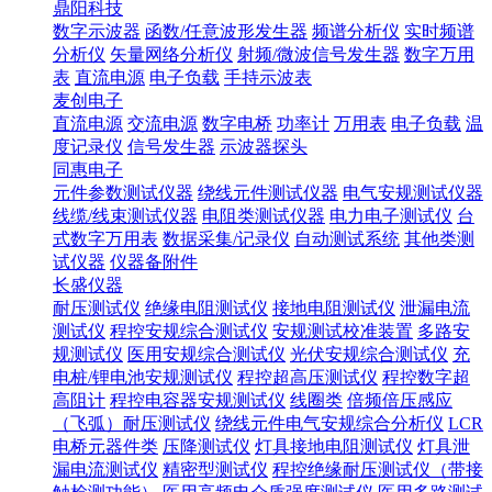
鼎阳科技
数字示波器
函数/任意波形发生器
频谱分析仪
实时频谱
分析仪
矢量网络分析仪
射频/微波信号发生器
数字万用
表
直流电源
电子负载
手持示波表
麦创电子
直流电源
交流电源
数字电桥
功率计
万用表
电子负载
温
度记录仪
信号发生器
示波器探头
同惠电子
元件参数测试仪器
绕线元件测试仪器
电气安规测试仪器
线缆/线束测试仪器
电阻类测试仪器
电力电子测试仪
台
式数字万用表
数据采集/记录仪
自动测试系统
其他类测
试仪器
仪器备附件
长盛仪器
耐压测试仪
绝缘电阻测试仪
接地电阻测试仪
泄漏电流
测试仪
程控安规综合测试仪
安规测试校准装置
多路安
规测试仪
医用安规综合测试仪
光伏安规综合测试仪
充
电桩/锂电池安规测试仪
程控超高压测试仪
程控数字超
高阻计
程控电容器安规测试仪
线圈类
倍频倍压感应
（飞弧）耐压测试仪
绕线元件电气安规综合分析仪
LCR
电桥元器件类
压降测试仪
灯具接地电阻测试仪
灯具泄
漏电流测试仪
精密型测试仪
程控绝缘耐压测试仪（带接