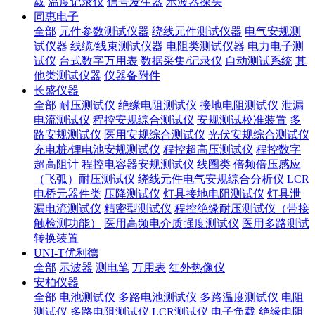
载
温度记录仪
信号发生器
示波器探头
同惠电子
全部
元件参数测试仪器
绕线元件测试仪器
电气安规测
试仪器
线缆/线束测试仪器
电阻类测试仪器
电力电子测
试仪
台式数字万用表
数据采集/记录仪
自动测试系统
其
他类测试仪器
仪器备附件
长盛仪器
全部
耐压测试仪
绝缘电阻测试仪
接地电阻测试仪
泄漏
电流测试仪
程控安规综合测试仪
安规测试校准装置
多
路安规测试仪
医用安规综合测试仪
光伏安规综合测试仪
充电桩/锂电池安规测试仪
程控超高压测试仪
程控数字
超高阻计
程控电容器安规测试仪
线圈类
倍频倍压感应
（飞弧）耐压测试仪
绕线元件电气安规综合分析仪
LCR
电桥元器件类
压降测试仪
灯具接地电阻测试仪
灯具泄
漏电流测试仪
精密型测试仪
程控绝缘耐压测试仪（带接
触检测功能）
医用高频电介质强度测试仪
医用多路测试
转换装置
UNI-T优利德
全部
示波器
测电笔
万用表
红外热像仪
安柏仪器
全部
电池测试仪
多路电池测试仪
多路温度测试仪
电阻
测试仪
多路电阻测试仪
LCR测试仪
电子负载
绝缘电阻