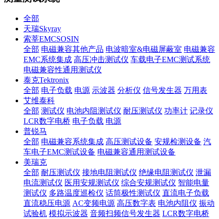
全部
天瑞Skyray
索莘EMCSOSIN
全部
电磁兼容其他产品
电波暗室&电磁屏蔽室
电磁兼容
EMC系统集成
高压冲击测试仪
车载电子EMC测试系统
电磁兼容性通用测试仪
泰克Tektronix
全部
电子负载
电源
示波器
分析仪
信号发生器
万用表
艾维泰科
全部
测试仪
电池内阻测试仪
耐压测试仪
功率计
记录仪
LCR数字电桥
电子负载
电源
普锐马
全部
电磁兼容系统集成
高压测试设备
安规检测设备
汽
车电子EMC测试设备
电磁兼容通用测试设备
美瑞克
全部
耐压测试仪
接地电阻测试仪
绝缘电阻测试仪
泄漏
电流测试仪
医用安规测试仪
综合安规测试仪
智能电量
测试仪
多路温度巡检仪
话筒极性测试仪
直流电子负载
直流稳压电源
AC变频电源
高压数字表
电池内阻仪
振动
试验机
模拟示波器
音频扫频信号发生器
LCR数字电桥