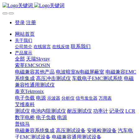
登录
注册
网站首页
关于我们
联系我们
公司简介
在线留言
在线反馈
产品展示
全部
天瑞Skyray
索莘EMCSOSIN
电磁兼容其他产品
电波暗室&电磁屏蔽室
电磁兼容EMC
系统集成
高压冲击测试仪
车载电子EMC测试系统
电磁
兼容性通用测试仪
泰克Tektronix
电子负载
电源
示波器
分析仪
信号发生器
万用表
艾维泰科
测试仪
电池内阻测试仪
耐压测试仪
功率计
记录仪
LCR
数字电桥
电子负载
电源
普锐马
电磁兼容系统集成
高压测试设备
安规检测设备
汽车电
子EMC测试设备
电磁兼容通用测试设备